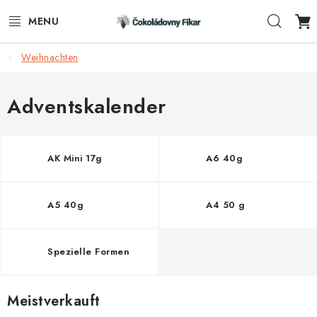
Zum
Such
Inhalt
springen
Weihnachten
E-SHOP
WERBEARTIKEL
Adventskalender
INFORMACE
AK Mini 17g
A6 40g
BLOG
A5 40g
A4 50 g
AKTUALITY
KONTAKTE
Spezielle Formen
FUNKČNÍ ČOKOLÁDA
Meistverkauft