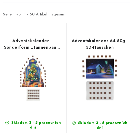
s
o
t
d
Seite
1
von
1
-
50
Artikel insgesamt
e
u
d
k
e
t
Adventskalender –
Adventskalender A4 50g -
r
s
Sonderform „Tannenbaum“
3D-Häuschen
40g
P
o
r
r
o
t
d
i
u
e
k
r
t
u
e
n
g
Skladem 3 - 5 pracovních
Skladem 3 - 5 pracovních
dní
dní