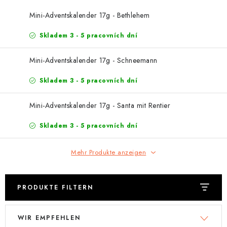
EXKURZE
Mini-Adventskalender 17g - Bethlehem
Jak nakupovat
Geschäftsbedingungen
Reklamace
Skladem 3 - 5 pracovních dní
Bedingungen zum Schutz personenbezogener Daten
Mini-Adventskalender 17g - Schneemann
Skladem 3 - 5 pracovních dní
Mini-Adventskalender 17g - Santa mit Rentier
Skladem 3 - 5 pracovních dní
Mehr Produkte anzeigen
PRODUKTE FILTERN
L
P
WIR EMPFEHLEN
i
r