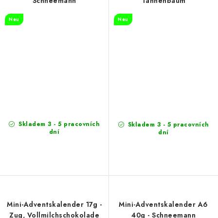
Schneemann
Tannenbaum
Neu
Neu
Skladem 3 - 5 pracovních
Skladem 3 - 5 pracovních
dní
dní
Mini-Adventskalender 17g -
Mini-Adventskalender A6
Zug, Vollmilchschokolade
40g - Schneemann