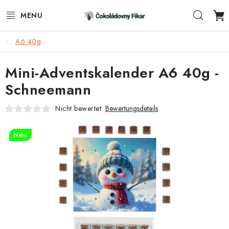
Zum
Such
Inhalt
springen
A6 40g
E-SHOP
Mini-Adventskalender A6 40g -
WERBEARTIKEL
Schneemann
INFORMACE
Nicht bewertet
Bewertungsdetails
BLOG
Neu
AKTUALITY
KONTAKTE
FUNKČNÍ ČOKOLÁDA