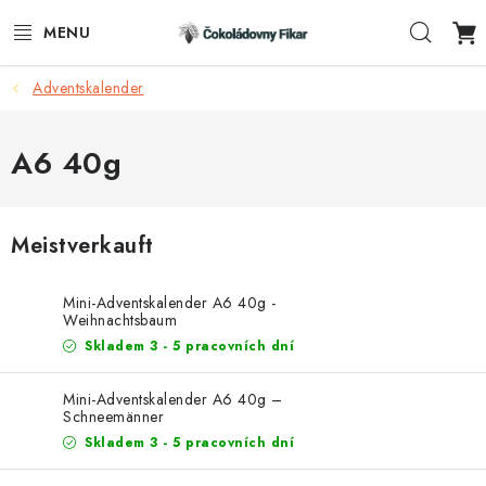
Zum
Such
Inhalt
springen
Adventskalender
E-SHOP
WERBEARTIKEL
A6 40g
INFORMACE
Meistverkauft
BLOG
Mini-Adventskalender A6 40g -
AKTUALITY
Weihnachtsbaum
Skladem 3 - 5 pracovních dní
VERBINDUNG
Mini-Adventskalender A6 40g –
Schneemänner
FUNKČNÍ ČOKOLÁDA
Skladem 3 - 5 pracovních dní