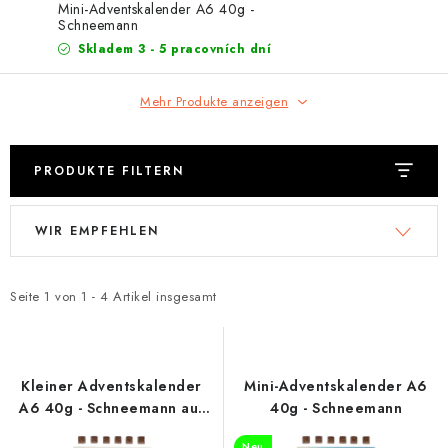
EXKURZE
Mini-Adventskalender A6 40g -
Schneemann
Skladem 3 - 5 pracovních dní
Jak nakupovat
Geschäftsbedingungen
Reklamace
Bedingungen zum Schutz personenbezogener Daten
Mehr Produkte anzeigen
PRODUKTE FILTERN
L
P
WIR EMPFEHLEN
i
r
s
o
t
d
Seite
1
von
1
-
4
Artikel insgesamt
e
u
d
k
e
t
Kleiner Adventskalender
Mini-Adventskalender A6
r
s
A6 40g - Schneemann auf
40g - Schneemann
Schlittschuhen
P
o
Neu