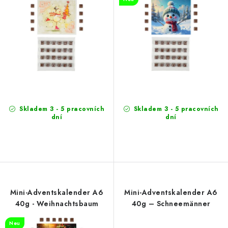
r
r
o
t
d
i
u
e
k
r
t
u
e
n
g
Skladem 3 - 5 pracovních
Skladem 3 - 5 pracovních
dní
dní
Mini-Adventskalender A6
Mini-Adventskalender A6
40g - Weihnachtsbaum
40g – Schneemänner
Neu