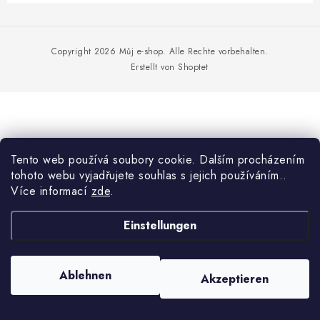
EXKURZE
F
u
Jak nakupovat
Geschäftsbedingungen
Reklamace
ß
Copyright 2026
Můj e-shop
. Alle Rechte vorbehalten.
Bedingungen zum Schutz personenbezogener Daten
z
Erstellt von Shoptet
e
i
l
e
Tento web používá soubory cookie. Dalším procházením
tohoto webu vyjadřujete souhlas s jejich používáním..
Více informací
zde
.
Einstellungen
Ablehnen
Akzeptieren