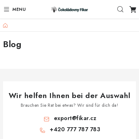
Zum
Such
Inhalt
springen
Startseite
E-SHOP
Blog
WERBEARTIKEL
INFORMACE
BLOG
AKTUALITY
Wir helfen Ihnen bei der Auswahl
Brauchen Sie Rat bei etwas? Wir sind für dich da!
KONTAKTE
export
@
fikar.cz
FUNKČNÍ ČOKOLÁDA
+420 777 787 783