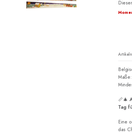
Dieser
Momen
Artikel
Belgis
Maße:
Mindes
📏🎄
Tag f
Eine o
das Ch