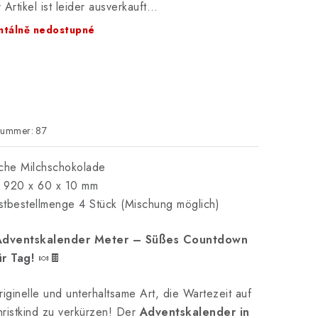
 Artikel ist leider ausverkauft…
tálně nedostupné
nummer:
87
che Milchschokolade
 920 x 60 x 10 mm
tbestellmenge 4 Stück (Mischung möglich)
Adventskalender Meter – Süßes Countdown
ür Tag!
🍬🍫
riginelle und unterhaltsame Art, die Wartezeit auf
ristkind zu verkürzen! Der
Adventskalender in