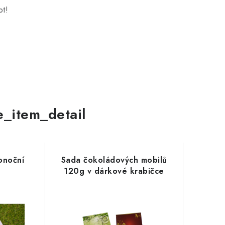
bt!
le_item_detail
konoční
Sada čokoládových mobilů
120g v dárkové krabičce