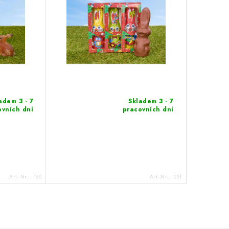
adem 3 - 7
Skladem 3 - 7
ovních dní
pracovních dní
Art.-Nr.::
160
Art.-Nr.::
251