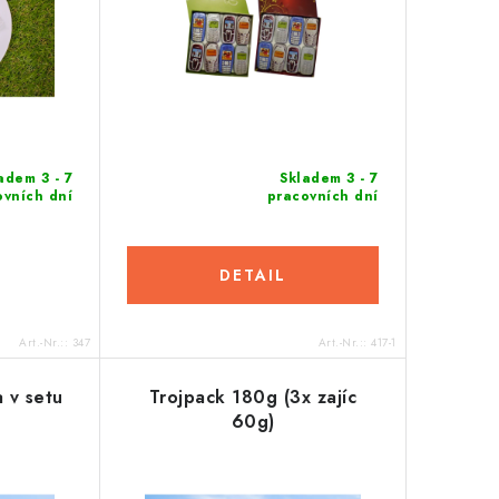
adem 3 - 7
Skladem 3 - 7
ovních dní
pracovních dní
DETAIL
Art.-Nr.::
347
Art.-Nr.::
417-1
 v setu
Trojpack 180g (3x zajíc
60g)