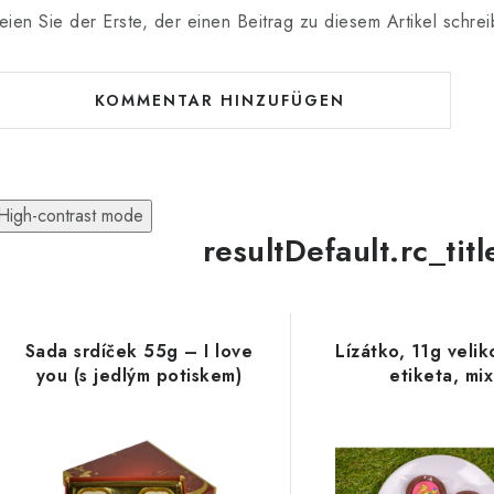
eien Sie der Erste, der einen Beitrag zu diesem Artikel schrei
KOMMENTAR HINZUFÜGEN
High-contrast mode
resultDefault.rc_tit
Sada srdíček 55g – I love
Lízátko, 11g veli
you (s jedlým potiskem)
etiketa, mix