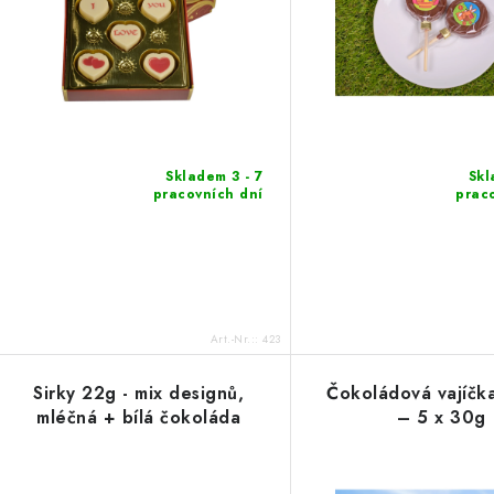
Skladem 3 - 7
Skl
pracovních dní
prac
Art.-Nr.::
423
Sirky 22g - mix designů,
Čokoládová vajíčka
mléčná + bílá čokoláda
– 5 x 30g