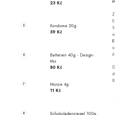
M
23 Kč
Z
E
Kondome 20g
3
59 Kč
s
E
s
6
Batterien 40g - Design-
Mix
D
80 Kč
d
B
Münze 4g
11 Kč
Schokoladenziegel 100g,