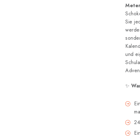
Meter
Schoko
Sie je
werden
sonde
Kalend
und ei
Schula
Advent
✨
War
Ei
ma
24
Ei