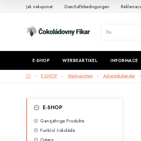
Zum
Jak nakupovat
Geschäftsbedingungen
Reklamac
Inhalt
springen
E-SHOP
WERBEARTIKEL
INFORMACE
Startseite
E-SHOP
Weihnachten
Adventskalender
S
K
Kategorien
E-SHOP
überspringen
a
e
t
Ganzjährige Produkte
i
Funkční čokoláda
e
t
Ostern