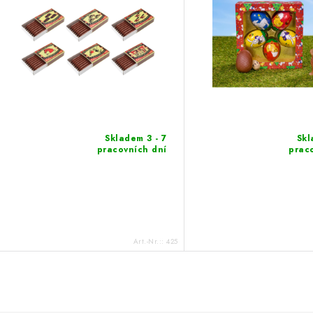
Skladem 3 - 7
Skl
pracovních dní
prac
Art.-Nr.::
425