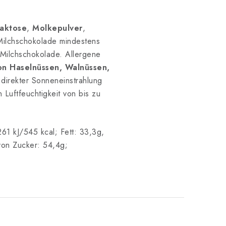
Laktose
,
Molkepulver
,
 Milchschokolade mindestens
 Milchschokolade. Allergene
n Haselnüssen, Walnüssen,
direkter Sonneneinstrahlung
 Luftfeuchtigkeit von bis zu
61 kJ/545 kcal; Fett: 33,3g,
von Zucker: 54,4g;