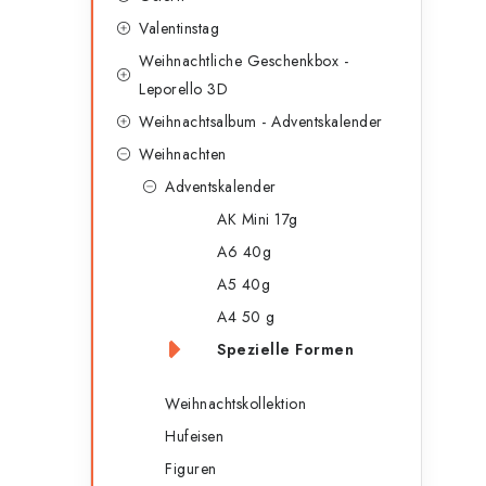
g
e
Valentinstag
o
Weihnachtliche Geschenkbox -
n
r
Leporello 3D
l
i
Weihnachtsalbum - Adventskalender
e
e
Weihnachten
n
Adventskalender
i
AK Mini 17g
s
A6 40g
t
A5 40g
e
A4 50 g
Spezielle Formen
Weihnachtskollektion
Hufeisen
Figuren