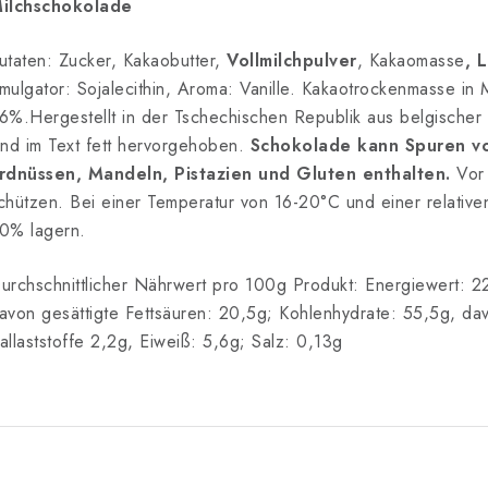
ilchschokolade
utaten: Zucker, Kakaobutter,
Vollmilchpulver
, Kakaomasse
, 
mulgator: Sojalecithin, Aroma: Vanille. Kakaotrockenmasse in
6%.Hergestellt in der Tschechischen Republik aus belgischer
ind im Text fett hervorgehoben.
Schokolade kann Spuren vo
rdnüssen, Mandeln, Pistazien und Gluten enthalten.
Vor 
chützen. Bei einer Temperatur von 16-20°C und einer relativen
0% lagern.
urchschnittlicher Nährwert pro 100g Produkt: Energiewert: 22
avon gesättigte Fettsäuren: 20,5g; Kohlenhydrate: 55,5g, da
allaststoffe 2,2g, Eiweiß: 5,6g; Salz: 0,13g