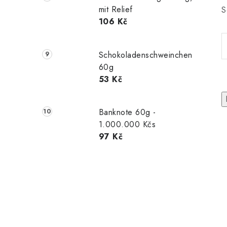
mit Relief
S
106 Kč
Schokoladenschweinchen
60g
53 Kč
Banknote 60g -
1.000.000 Kčs
97 Kč