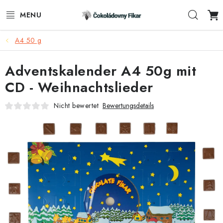
Zum
Such
Inhalt
springen
A4 50 g
E-SHOP
Adventskalender A4 50g mit
WERBEARTIKEL
CD - Weihnachtslieder
INFORMACE
Nicht bewertet
Bewertungsdetails
BLOG
AKTUALITY
VERBINDUNG
FUNKČNÍ ČOKOLÁDA