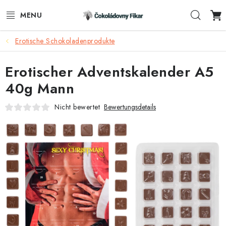
Zum
Such
Inhalt
springen
Erotische Schokoladenprodukte
E-SHOP
Erotischer Adventskalender A5
WERBEARTIKEL
40g Mann
INFORMACE
Nicht bewertet
Bewertungsdetails
BLOG
AKTUALITY
VERBINDUNG
FUNKČNÍ ČOKOLÁDA