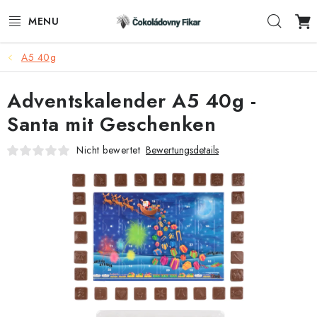
Zum
Such
Inhalt
springen
A5 40g
E-SHOP
Adventskalender A5 40g -
WERBEARTIKEL
Santa mit Geschenken
INFORMACE
Nicht bewertet
Bewertungsdetails
BLOG
AKTUALITY
KONTAKTE
FUNKČNÍ ČOKOLÁDA