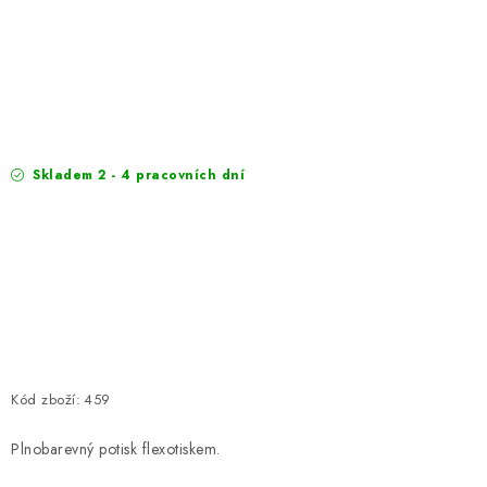
EXKURZE
Jak nakupovat
Obchodní podmínky
Reklamace
Podmínky ochrany osobních údajů
Skladem 2 - 4 pracovních dní
Kód zboží:
459
Plnobarevný potisk flexotiskem.