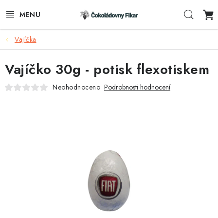
Přejít
Hleda
na
obsah
Vajíčka
ESHOP
Vajíčko 30g - potisk flexotiskem
REKLAMNÍ VÝROBKY
Neohodnoceno
Podrobnosti hodnocení
O NÁS
BLOG
AKTUALITY
KONTAKTY
FUNKČNÍ ČOKOLÁDA