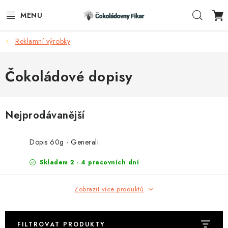
Přejít
Hleda
na
obsah
Reklamní výrobky
ESHOP
REKLAMNÍ VÝROBKY
Čokoládové dopisy
O NÁS
Nejprodávanější
BLOG
Dopis 60g - Generali
AKTUALITY
Skladem 2 - 4 pracovních dní
KONTAKTY
Zobrazit více produktů
FUNKČNÍ ČOKOLÁDA
FILTROVAT PRODUKTY