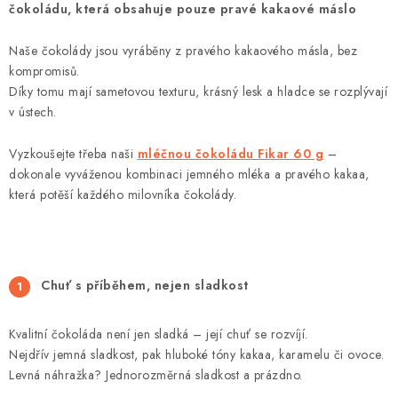
čokoládu, která obsahuje pouze pravé kakaové máslo
Naše čokolády jsou vyráběny z pravého kakaového másla, bez
kompromisů.
Díky tomu mají sametovou texturu, krásný lesk a hladce se rozplývají
v ústech.
Vyzkoušejte třeba naši
mléčnou čokoládu Fikar 60 g
–
dokonale vyváženou kombinaci jemného mléka a pravého kakaa,
která potěší každého milovníka čokolády.
Chuť s příběhem, nejen sladkost
Kvalitní čokoláda není jen sladká – její chuť se rozvíjí.
Nejdřív jemná sladkost, pak hluboké tóny kakaa, karamelu či ovoce.
Levná náhražka? Jednorozměrná sladkost a prázdno.