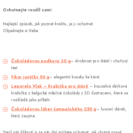
Ochutnejte rozdíl sami
Nejlepší způsob, jak poznat kvalitu, je ji ochutnat.
Objednejte si třeba:
Čokoládovou podkovu 30 g
– drobnost pro štěstí i chuťový
test.
Fikar jazýčky 50 g
– elegantní kousky ke kávě.
Leporelo Vlak – Krabička pro štěstí
– kouzelná dárková
krabička z belgické mléčné čokolády s 3D ilustracemi, která se
rozkládá jako příběh.
Čokoládovou láhev šampaňského 250 g
– luxusní dárek,
který zaujme.
Stačí pár kliknutí a za pár dní můžete ochutnat, jak chutná pravá