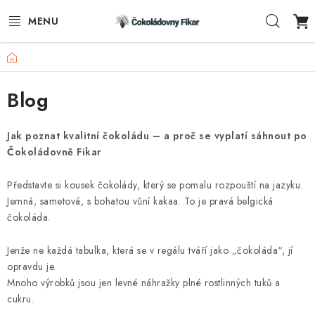
Přejít
Hleda
na
obsah
Domů
ESHOP
Blog
REKLAMNÍ VÝROBKY
O NÁS
Jak poznat kvalitní čokoládu – a proč se vyplatí sáhnout po
Čokoládovně Fikar
BLOG
Představte si kousek čokolády, který se pomalu rozpouští na jazyku.
Jemná, sametová, s bohatou vůní kakaa. To je pravá belgická
AKTUALITY
čokoláda.
KONTAKTY
Jenže ne každá tabulka, která se v regálu tváří jako „čokoláda“, jí
opravdu je.
FUNKČNÍ ČOKOLÁDA
Mnoho výrobků jsou jen levné náhražky plné rostlinných tuků a
cukru.