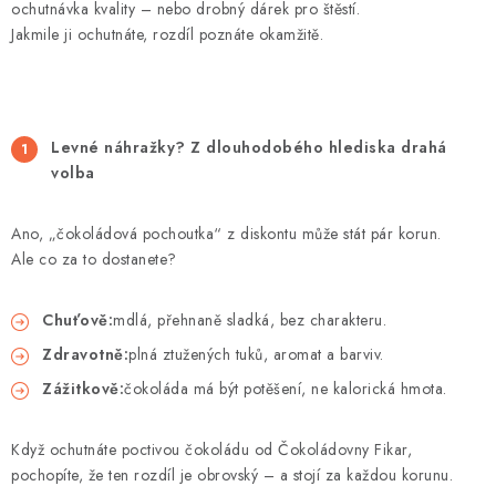
ochutnávka kvality – nebo drobný dárek pro štěstí.
Jakmile ji ochutnáte, rozdíl poznáte okamžitě.
Levné náhražky? Z dlouhodobého hlediska drahá
volba
Ano, „čokoládová pochoutka“ z diskontu může stát pár korun.
Ale co za to dostanete?
Chuťově:
mdlá, přehnaně sladká, bez charakteru.
Zdravotně:
plná ztužených tuků, aromat a barviv.
Zážitkově:
čokoláda má být potěšení, ne kalorická hmota.
Když ochutnáte poctivou čokoládu od Čokoládovny Fikar,
pochopíte, že ten rozdíl je obrovský – a stojí za každou korunu.