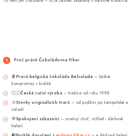
To není jen čokoláda – to je zážitek zabalený v dárkové krabičce.
Proč právě Čokoládovna Fikar
🍫
Pravá belgická čokoláda Belcolade
– žádné
kompromisy v kvalitě.
🇨🇿
Česká ruční výroba
– tradice od roku 1998.
🎨
Stovky
originálních tvarů
– od podkov po šampaňské a
nářadí.
💬
Spokojení zákazníci
– oceňují chuť, vzhled i dárkové
balení.
🛍️
Rychlé doručení z
eshopu Fikar.cz
– a dárková balení