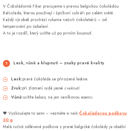
V Čokoládovně Fikar pracujeme s pravou belgickou čokoládou
Belcolade, kterou používají i špičkoví cukráři po celém světě.
Každý výrobek prochází rukama našich čokolatiérů – od
temperování po zabalení.
A to je rozdíl, který ucítíte už po prvním kousnutí.
Lesk, vůně a křupnutí – znaky pravé kvality
Lesk:
pravá čokoláda se přirozeně leskne.
Zvuk:
při zlomení vydá jasné
cvaknutí
.
Vůně:
ucítíte kakao, ne jen vanilkovou esenci.
🖤 Vyzkoušejte to sami – vezměte si naši
Čokoládovou podkovu
30 g
.
Malá ručně odlévaná podkova z pravé belgické čokolády je ideální