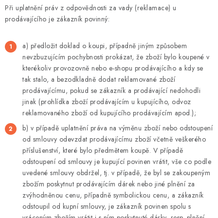
Při uplatnění práv z odpovědnosti za vady (reklamace) u
prodávajícího je zákazník povinný:
a) předložit doklad o koupi, případně jiným způsobem
nevzbuzujícím pochybnosti prokázat, že zboží bylo koupené v
kterékoliv provozovně nebo e-shopu prodávajícího a kdy se
tak stalo, a bezodkladně dodat reklamované zboží
prodávajícímu, pokud se zákazník a prodávající nedohodli
jinak (prohlídka zboží prodávajícím u kupujícího, odvoz
reklamovaného zboží od kupujícího prodávajícím apod.);
b) v případě uplatnění práva na výměnu zboží nebo odstoupení
od smlouvy odevzdat prodávajícímu zboží včetně veškerého
příslušenství, které bylo předmětem koupě. V případě
odstoupení od smlouvy je kupující povinen vrátit, vše co podle
uvedené smlouvy obdržel, tj. v případě, že byl se zakoupeným
zbožím poskytnut prodávajícím dárek nebo jiné plnění za
zvýhodněnou cenu, případně symbolickou cenu, a zákazník
odstoupil od kupní smlouvy, je zákazník povinen spolu s
vráceným zbožím vrátit i s ním poskytnuté dárky, resp. plnění