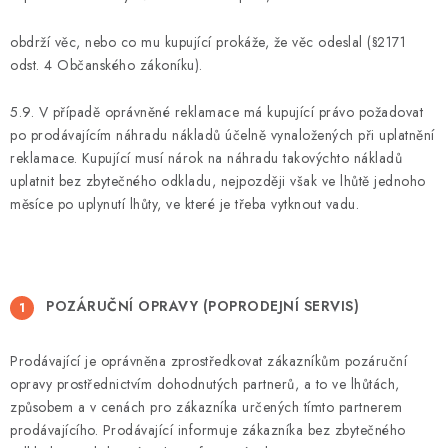
obdrží věc, nebo co mu kupující prokáže, že věc odeslal (§2171
odst. 4 Občanského zákoníku).
5.9. V případě oprávněné reklamace má kupující právo požadovat
po prodávajícím náhradu nákladů účelně vynaložených při uplatnění
reklamace. Kupující musí nárok na náhradu takovýchto nákladů
uplatnit bez zbytečného odkladu, nejpozději však ve lhůtě jednoho
měsíce po uplynutí lhůty, ve které je třeba vytknout vadu.
POZÁRUČNÍ OPRAVY (POPRODEJNÍ SERVIS)
Prodávající je oprávněna zprostředkovat zákazníkům pozáruční
opravy prostřednictvím dohodnutých partnerů, a to ve lhůtách,
způsobem a v cenách pro zákazníka určených tímto partnerem
prodávajícího. Prodávající informuje zákazníka bez zbytečného