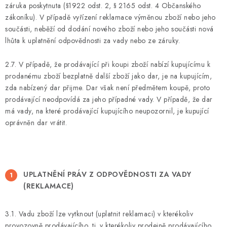
záruka poskytnuta (§1922 odst. 2, § 2165 odst. 4 Občanského
zákoníku). V případě vyřízení reklamace výměnou zboží nebo jeho
součásti, neběží od dodání nového zboží nebo jeho součásti nová
lhůta k uplatnění odpovědnosti za vady nebo ze záruky.
2.7. V případě, že prodávající při koupi zboží nabízí kupujícímu k
prodanému zboží bezplatně další zboží jako dar, je na kupujícím,
zda nabízený dar přijme. Dar však není předmětem koupě, proto
prodávající neodpovídá za jeho případné vady. V případě, že dar
má vady, na které prodávající kupujícího neupozornil, je kupující
oprávněn dar vrátit.
UPLATNĚNÍ PRÁV Z ODPOVĚDNOSTI ZA VADY
(REKLAMACE)
3.1. Vadu zboží lze vytknout (uplatnit reklamaci) v kterékoliv
provozovně prodávajícího, tj. v kterékoliv prodejně prodávajícího