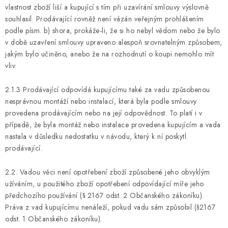
vlastnost zboží liší a kupující s tím při uzavírání smlouvy výslovně
souhlasil. Prodávající rovněž není vázán veřejným prohlášením
podle písm. b) shora, prokáže-li, že si ho nebyl vědom nebo že bylo
v době uzavření smlouvy upraveno alespoň srovnatelným způsobem,
jakým bylo učiněno, anebo že na rozhodnutí o koupi nemohlo mít
vliv.
2.1.3 Prodávající odpovídá kupujícímu také za vadu způsobenou
nesprávnou montáží nebo instalací, která byla podle smlouvy
provedena prodávajícím nebo na její odpovědnost. To platí i v
případě, že byla montáž nebo instalace provedena kupujícím a vada
nastala v důsledku nedostatku v návodu, který k ní poskytl
prodávající.
2.2. Vadou věci není opotřebení zboží způsobené jeho obvyklým
užíváním, u použitého zboží opotřebení odpovídající míře jeho
předchozího používání (§ 2167 odst. 2 Občanského zákoníku).
Práva z vad kupujícímu nenáleží, pokud vadu sám způsobil (§2167
odst. 1 Občanského zákoníku).