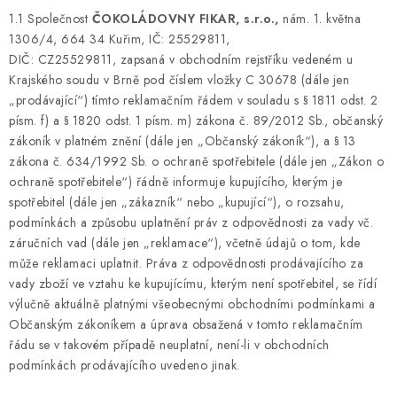
1.1 Společnost
ČOKOLÁDOVNY FIKAR, s.r.o.,
nám. 1. května
1306/4, 664 34 Kuřim, IČ: 25529811,
DIČ: CZ25529811, zapsaná v obchodním rejstříku vedeném u
Krajského soudu v Brně pod číslem vložky C 30678 (dále jen
„prodávající“) tímto reklamačním řádem v souladu s § 1811 odst. 2
písm. f) a § 1820 odst. 1 písm. m) zákona č. 89/2012 Sb., občanský
zákoník v platném znění (dále jen „Občanský zákoník“), a § 13
zákona č. 634/1992 Sb. o ochraně spotřebitele (dále jen „Zákon o
ochraně spotřebitele“) řádně informuje kupujícího, kterým je
spotřebitel (dále jen „zákazník“ nebo „kupující“), o rozsahu,
podmínkách a způsobu uplatnění práv z odpovědnosti za vady vč.
záručních vad (dále jen „reklamace“), včetně údajů o tom, kde
může reklamaci uplatnit. Práva z odpovědnosti prodávajícího za
vady zboží ve vztahu ke kupujícímu, kterým není spotřebitel, se řídí
výlučně aktuálně platnými všeobecnými obchodními podmínkami a
Občanským zákoníkem a úprava obsažená v tomto reklamačním
řádu se v takovém případě neuplatní, není-li v obchodních
podmínkách prodávajícího uvedeno jinak.