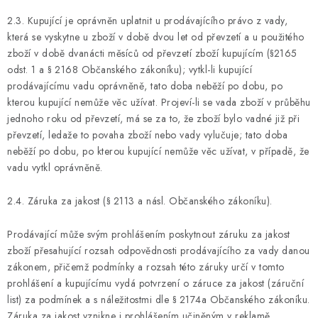
2.3. Kupující je oprávněn uplatnit u prodávajícího právo z vady,
která se vyskytne u zboží v době dvou let od převzetí a u použitého
zboží v době dvanácti měsíců od převzetí zboží kupujícím (§2165
odst. 1 a § 2168 Občanského zákoníku); vytkl-li kupující
prodávajícímu vadu oprávněně, tato doba neběží po dobu, po
kterou kupující nemůže věc užívat. Projeví-li se vada zboží v průběhu
jednoho roku od převzetí, má se za to, že zboží bylo vadné již při
převzetí, ledaže to povaha zboží nebo vady vylučuje; tato doba
neběží po dobu, po kterou kupující nemůže věc užívat, v případě, že
vadu vytkl oprávněně.
2.4. Záruka za jakost (§ 2113 a násl. Občanského zákoníku).
Prodávající může svým prohlášením poskytnout záruku za jakost
zboží přesahující rozsah odpovědnosti prodávajícího za vady danou
zákonem, přičemž podmínky a rozsah této záruky určí v tomto
prohlášení a kupujícímu vydá potvrzení o záruce za jakost (záruční
list) za podmínek a s náležitostmi dle § 2174a Občanského zákoníku.
Záruka za jakost vznikne i prohlášením učiněným v reklamě