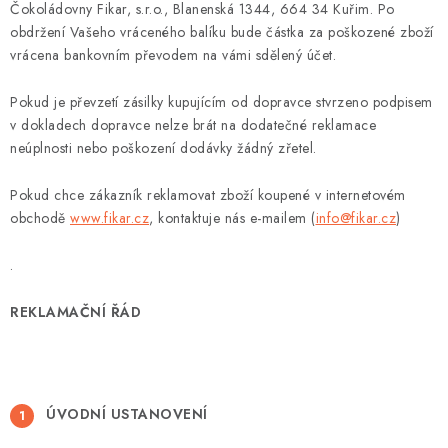
EXKURZE
Čokoládovny Fikar, s.r.o., Blanenská 1344, 664 34 Kuřim. Po
obdržení Vašeho vráceného balíku bude částka za poškozené zboží
vrácena bankovním převodem na vámi sdělený účet.
Jak nakupovat
Obchodní podmínky
Reklamace
Podmínky ochrany osobních údajů
Pokud je převzetí zásilky kupujícím od dopravce stvrzeno podpisem
v dokladech dopravce nelze brát na dodatečné reklamace
neúplnosti nebo poškození dodávky žádný zřetel.
Pokud chce zákazník reklamovat zboží koupené v internetovém
obchodě
www.fikar.cz
, kontaktuje nás e-mailem (
info@fikar.cz
)
.
REKLAMAČNÍ ŘÁD
ÚVODNÍ USTANOVENÍ