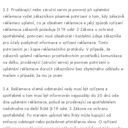
3.3. Prodávající nebo záruční servis je povinný při uplatnění
reklamace vydat zákazníkovi písemné potvrzení o tom, kdy zákazník
reklamaci uplatnil, co je obsahem reklamace a jaký způsob vyřízení
reklamace zákazník požaduje (§ 19 odst. 2 Zákona o ochraně
spotřebitele); potvrzení musí obsahovat i kontaktní údaje zákazníka
pro účely poskytnutí informace o vyřízení reklamace. Tímto
potvrzením je i kopie reklamačního protokolu. V případě, že
zákazník uplatnil reklamaci prostřednictvím prostředků komunikace
na dálku, prodávající (záruční servis) je povinen potvrzení o
uplatnění reklamace doručit zákazníkovi bez zbytečného odkladu e-
mailem v případě, že mu je znám.
3.4. Reklamace včetně odstranění vady musí být vyřízena a
spotřebitel o tom musí být informován nejpozději do 30 dnů ode
dne uplatnění reklamace, pokud se prodávající se spotřebitelem
nedohodne na delší lhůtě (§ 19 odst. 3 Zákona na ochranu
spotřebitele). Po marném uplynutí této lhůty může kupující od
smlouvy odstoupit nebo požadovat přiměřenou slevu. O vyřízení