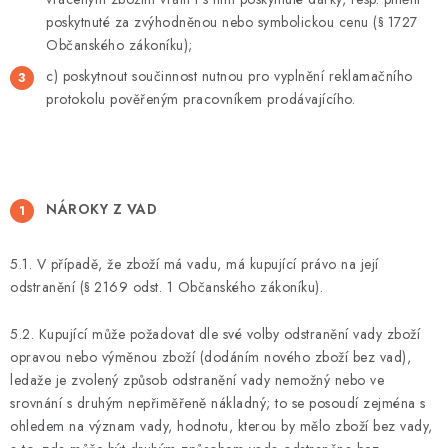
poskytnuté za zvýhodněnou nebo symbolickou cenu (§ 1727
Občanského zákoníku);
c) poskytnout součinnost nutnou pro vyplnění reklamačního
protokolu pověřeným pracovníkem prodávajícího.
NÁROKY Z VAD
5.1. V případě, že zboží má vadu, má kupující právo na její
odstranění (§ 2169 odst. 1 Občanského zákoníku).
5.2. Kupující může požadovat dle své volby odstranění vady zboží
opravou nebo výměnou zboží (dodáním nového zboží bez vad),
ledaže je zvolený způsob odstranění vady nemožný nebo ve
srovnání s druhým nepřiměřeně nákladný; to se posoudí zejména s
ohledem na význam vady, hodnotu, kterou by mělo zboží bez vady,