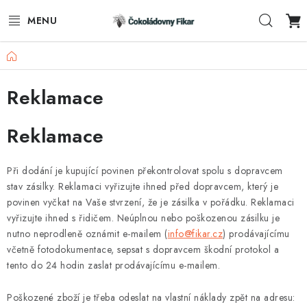
Přejít
Hleda
na
obsah
Domů
ESHOP
Reklamace
REKLAMNÍ VÝROBKY
Reklamace
O NÁS
BLOG
Při dodání je kupující povinen překontrolovat spolu s dopravcem
stav zásilky. Reklamaci vyřizujte ihned před dopravcem, který je
AKTUALITY
povinen vyčkat na Vaše stvrzení, že je zásilka
v pořádku. Reklamaci
vyřizujte ihned s řidičem. Neúplnou nebo poškozenou zásilku je
nutno neprodleně oznámit e-mailem (
info@fikar.cz
) prodávajícímu
KONTAKTY
včetně fotodokumentace, sepsat s dopravcem škodní protokol a
tento do 24 hodin zaslat prodávajícímu e-mailem.
FUNKČNÍ ČOKOLÁDA
Poškozené zboží je třeba odeslat na vlastní náklady zpět na adresu: