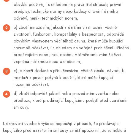
obvykle používá, i s ohledem na práva třetích osob, právní
předpisy, technické normy nebo kodexy chování daného
odvětví, není-li technických norem,
b) zboží množstvím, jakostí a dalšími vlastnostmi, včetně
životnosti, funkčnosti, kompatibility a bezpečnosti, odpovídá
obvyklým vlastnostem věcí téhož druhu, které může kupující
rozumně očekávat, i s ohledem na veřejná prohlášení učiněná
prodávajícím nebo jinou osobou v témže smluvním řetězci,
zejména reklamou nebo označením,
c) je zboží dodané s příslušenstvím, včetně obalu, návodu k
montáži a jiných pokynů k použití, které může kupující
rozumně očekávat,
d) zboží odpovídá jakostí nebo provedením vzorku nebo
předloze, které prodávající kupujícímu poskytl před uzavřením
smlouvy.
Ustanovení uvedená výše se nepoužijí v případě, že prodávající
kupujícího před uzavřením smlouvy zvlášť upozornil, že se některá