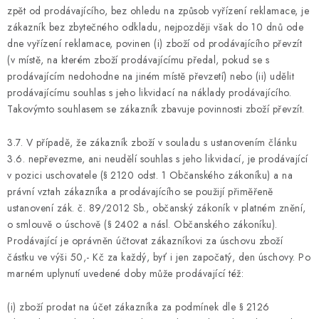
zpět od prodávajícího, bez ohledu na způsob vyřízení reklamace, je
zákazník bez zbytečného odkladu, nejpozději však do 10 dnů ode
dne vyřízení reklamace, povinen (i) zboží od prodávajícího převzít
(v místě, na kterém zboží prodávajícímu předal, pokud se s
prodávajícím nedohodne na jiném místě převzetí) nebo (ii) udělit
prodávajícímu souhlas s jeho likvidací na náklady prodávajícího.
Takovýmto souhlasem se zákazník zbavuje povinnosti zboží převzít.
3.7. V případě, že zákazník zboží v souladu s ustanovením článku
3.6. nepřevezme, ani neudělí souhlas s jeho likvidací, je prodávající
v pozici uschovatele (§ 2120 odst. 1 Občanského zákoníku) a na
právní vztah zákazníka a prodávajícího se použijí přiměřeně
ustanovení zák. č. 89/2012 Sb., občanský zákoník v platném znění,
o smlouvě o úschově (§ 2402 a násl. Občanského zákoníku).
Prodávající je oprávněn účtovat zákazníkovi za úschovu zboží
částku ve výši 50,- Kč za každý, byť i jen započatý, den úschovy. Po
marném uplynutí uvedené doby může prodávající též:
(i) zboží prodat na účet zákazníka za podmínek dle § 2126