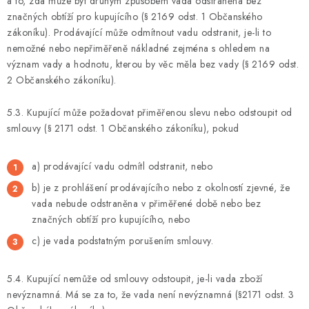
a to, zda může být druhým způsobem vada odstraněna bez
značných obtíží pro kupujícího (§ 2169 odst. 1 Občanského
zákoníku). Prodávající může odmítnout vadu odstranit, je-li to
nemožné nebo nepřiměřeně nákladné zejména s ohledem na
význam vady a hodnotu, kterou by věc měla bez vady (§ 2169 odst.
2 Občanského zákoníku).
5.3. Kupující může požadovat přiměřenou slevu nebo odstoupit od
smlouvy (§ 2171 odst. 1 Občanského zákoníku), pokud
a) prodávající vadu odmítl odstranit, nebo
b) je z prohlášení prodávajícího nebo z okolností zjevné, že
vada nebude odstraněna v přiměřené době nebo bez
značných obtíží pro kupujícího, nebo
c) je vada podstatným porušením smlouvy.
5.4. Kupující nemůže od smlouvy odstoupit, je-li vada zboží
nevýznamná. Má se za to, že vada není nevýznamná (§2171 odst. 3