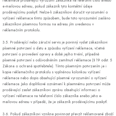
reklamace prodávající vyrozumí zákazníka na telefonní číslo anebo
e-mailovou adresu, pokud zákazník tyto kontaktní údaje
prodávajícímu poskytl. Nelze-li zákazníkovi doručit vyrozumění o
vyřízení reklamace tímto způsobem, bude toto vyrozumění zasláno
zákazníkovi písemnou formou na adresu jím uvedenou v
reklamačním protokolu.
3.5. Prodávající nebo záruční servis je povinný vydat zákazníkovi
písemné potvrzení o datu a způsobu vyřízení reklamace, včetně
potvrzení o provedení opravy a době jejího trvání, případně
písemné potvrzení s odůvodněním zamítnutí reklamace (§ 19 odst. 5
Zákona o ochraně spotřebitele). Tímto písemným potvrzením je i
kopie reklamačního protokolu s vyplněnou kolonkou vyřízení
reklamace nebo dopis obsahující písemné vyrozumění o vyřízení
reklamace. Jako doplňkové oznámení k písemnému potvrzení může
prodávající zaslat zákazníkovi zprávu obsahující informaci o
vyřízení reklamace na telefonní číslo zákazníka anebo jeho e-
mailovou adresu v případě, že je zákazník prodávajícímu poskytl.
3.6. Pokud zákazníkovi vznikne povinnost převzít reklamované zboží