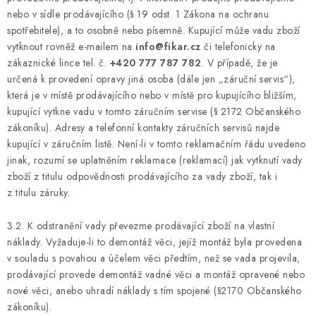
nebo v sídle prodávajícího (§ 19 odst. 1 Zákona na ochranu
spotřebitele), a to osobně nebo písemně. Kupující může vadu zboží
vytknout rovněž e-mailem na
info@fikar.cz
či telefonicky na
zákaznické lince tel. č.
+420 777 787 782
. V případě, že je
určená k provedení opravy jiná osoba (dále jen „záruční servis“),
která je v místě prodávajícího nebo v místě pro kupujícího bližším,
kupující vytkne vadu v tomto záručním servise (§ 2172 Občanského
zákoníku). Adresy a telefonní kontakty záručních servisů najde
kupující v záručním listě. Není-li v tomto reklamačním řádu uvedeno
jinak, rozumí se uplatněním reklamace (reklamací) jak vytknutí vady
zboží z titulu odpovědnosti prodávajícího za vady zboží, tak i
z titulu záruky.
3.2. K odstranění vady převezme prodávající zboží na vlastní
náklady. Vyžaduje-li to demontáž věci, jejíž montáž byla provedena
v souladu s povahou a účelem věci předtím, než se vada projevila,
prodávající provede demontáž vadné věci a montáž opravené nebo
nové věci, anebo uhradí náklady s tím spojené (§2170 Občanského
zákoníku).