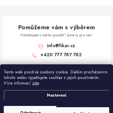
Pomůžeme vám s výběrem
Potřebujete s něčím poradit? Jsme tu pro vás!
info
@
fikar.cz
+420 777 787 782
Tento web používá soubory cookie. Dalším procházením
tohoto webu vyjadřujete souhlas s jejich používáním..
Více informací
zde
.
Nastavení
Z
á
Odmítnout