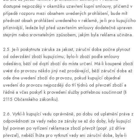
dostupné nejpozději v okamžiku uzavření kupní smlouvy, přičemž v
případě rozporu mezi obsahem uvedených prohlášení, bude mít
přednost obsah prohlášení uvedeného v reklamě, je-li pro kupujícího
příznivější, ledaže byl před uzavřením smlouvy dodatečně upraven
stejným nebo srovnatelným způsobem, jakým byla reklama učiněna.
2.5. Je-li poskytnuta záruka za jakost, záruční doba počne plynout
od odevzdání zboží kupujícímu; bylo-li zboží podle smlouvy
odesláno, běží od dojití zboží do místa určení. Má-li koupené zboží
uvést do provozu někdo jiný než prodávající, běží záruční doba až
ode dne uvedení zboží do provozu, pokud kupující objednal
uvedení do provozu nejpozději do tří týdnů od převzetí zboží a
řádně a včas poskytl k provedení služby potřebnou součinnost (§
2115 Občanského zákoníku).
2.6. Vytkl-li kupující vadu oprávněně, po dobu od uplatnění práva z
odpovědnosti za vady nebo ze záruky se až do doby, kdy kupující
byl povinen po vyřízení reklamace zboží převzít (popř. již dříve
převzal), neběží lhůta pro vytknutí vady ani záruční doba, byla-li