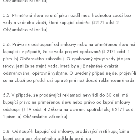
Občanského zákoníku).
5.5. Přiměřená sleva se určí jako rozdíl mezi hodnotou zboží bez
vady a vadného zboží, které kupující obdržel (§2171 odst. 2
Občanského zákoníku).
5.6. Právo na odstoupení od smlouvy nebo na přiměřenou slevu má
kupující i v případě, že se vada projeví opakovaně (§ 2171 odst. 1
písm. b) Občanského zákoníku). O opakovaný výskyt vady jde jen
tehdy, jestliže se stejná vada, která byla již nejméně dvakrát
odstraňována, opětovně vyskytne. O uvedený případ nejde, projeví-li
se na zboží po předchozí opravě jiná než dosud reklamovaná vada.
5.7. V případě, že prodávající reklamaci nevyřídí do 30 dní, má
kupující právo na přiměřenou slevu nebo právo od kupní smlouvy
odstoupit (§ 19 odst. 4 Zákona na ochranu spotřebitele, § 2171 odst.
1 písm. a) Občanského zákoníku).
5.8. Odstoupí-li kupující od smlouvy, prodávající vrátí kupujícímu
kupní cenu bez zbytečného odkladu poté, co