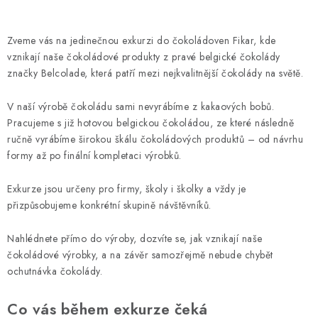
EXKURZE
Zveme vás na jedinečnou exkurzi do čokoládoven Fikar, kde
Jak nakupovat
Obchodní podmínky
Reklamace
vznikají naše čokoládové produkty z pravé belgické čokolády
Podmínky ochrany osobních údajů
značky Belcolade, která patří mezi nejkvalitnější čokolády na světě.
V naší výrobě čokoládu sami nevyrábíme z kakaových bobů.
Pracujeme s již hotovou belgickou čokoládou, ze které následně
ručně vyrábíme širokou škálu čokoládových produktů – od návrhu
formy až po finální kompletaci výrobků.
Exkurze jsou určeny pro firmy, školy i školky a vždy je
přizpůsobujeme konkrétní skupině návštěvníků.
Nahlédnete přímo do výroby, dozvíte se, jak vznikají naše
čokoládové výrobky, a na závěr samozřejmě nebude chybět
ochutnávka čokolády.
Co vás během exkurze čeká