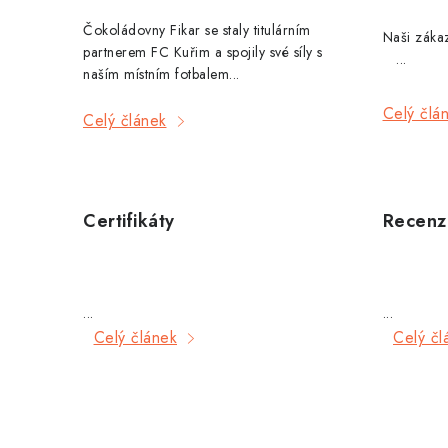
p
Čokoládovny Fikar se staly titulárním
Naši zá
i
partnerem FC Kuřim a spojily své síly s
...
naším místním fotbalem...
s
Celý člá
Celý článek
č
l
á
Certifikáty
Recenz
n
k
...
...
ů
Celý článek
Celý čl