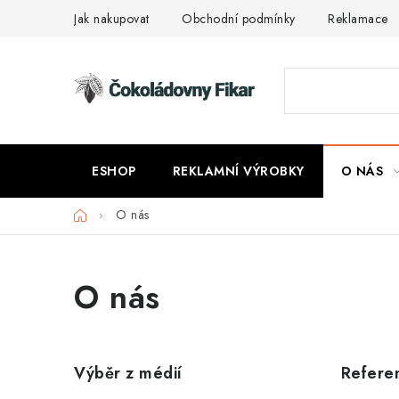
Přejít
Jak nakupovat
Obchodní podmínky
Reklamace
na
obsah
ESHOP
REKLAMNÍ VÝROBKY
O NÁS
Domů
O nás
O nás
V
Výběr z médií
Refere
ý