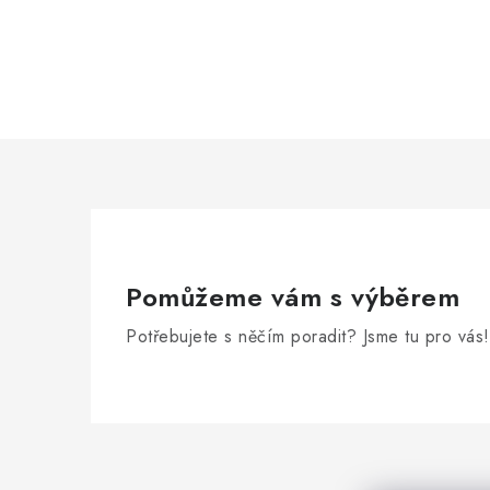
O
v
l
á
d
a
Pomůžeme vám s výběrem
c
í
Potřebujete s něčím poradit? Jsme tu pro vás!
p
r
Z
v
á
k