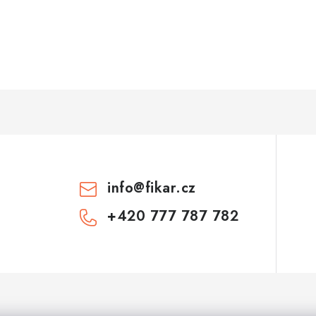
info
@
fikar.cz
+420 777 787 782