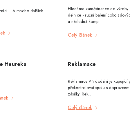
Hledáme zaměstnance do výroby 
kazníci: A mnoho dalších...
dělnice - ruční balení čokoládový
a následná kompl...
nek
Celý článek
e Heureka
Reklamace
Reklamace Při dodání je kupující 
překontrolovat spolu s dopravcem 
zásilky. Rek...
ánek
Celý článek