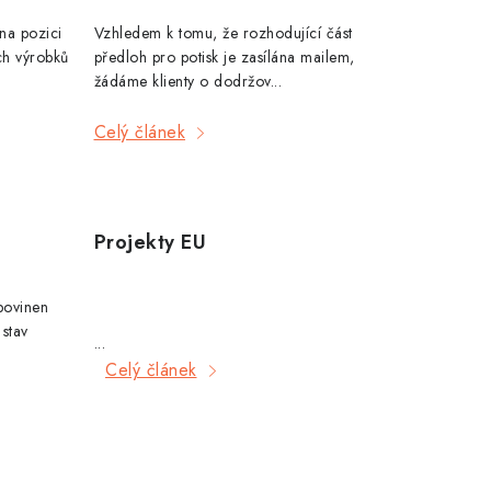
na pozici
Vzhledem k tomu, že rozhodující část
ch výrobků
předloh pro potisk je zasílána mailem,
žádáme klienty o dodržov...
Celý článek
Projekty EU
povinen
stav
...
Celý článek