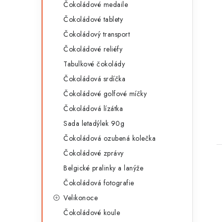
Čokoládové medaile
Čokoládové tablety
Čokoládový transport
Čokoládové reliéfy
Tabulkové čokolády
Čokoládová srdíčka
Čokoládové golfové míčky
t
Čokoládová lízátka
Sada letadýlek 90g
Čokoládová ozubená kolečka
Čokoládové zprávy
Belgické pralinky a lanýže
Čokoládová fotografie
Velikonoce
l
Čokoládové koule