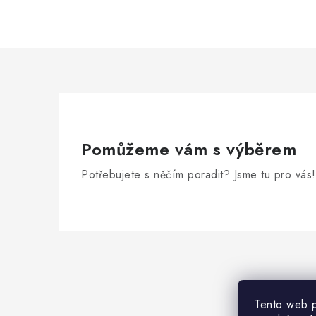
Pomůžeme vám s výběrem
Potřebujete s něčím poradit? Jsme tu pro vás!
Z
á
p
Tento web p