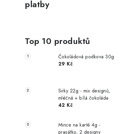
i
platby
Top 10 produktů
Čokoládová podkova 30g
29 Kč
Sirky 22g - mix designů,
mléčná + bílá čokoláda
42 Kč
Mince na kartě 4g -
prasátko, 2 designy