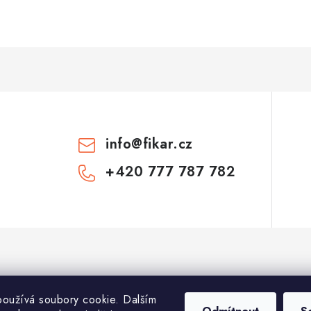
info
@
fikar.cz
+420 777 787 782
oužívá soubory cookie. Dalším