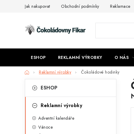
Přejít
Jak nakupovat
Obchodní podmínky
Reklamace
na
obsah
ESHOP
REKLAMNÍ VÝROBKY
O NÁS
Domů
Reklamní výrobky
Čokoládové hodinky
P
K
Přeskočit
ESHOP
kategorie
a
o
t
s
Reklamní výrobky
e
t
Adventní kalendáře
g
r
Vánoce
o