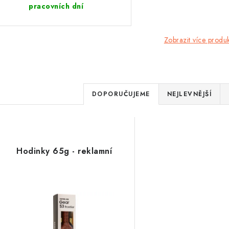
pracovních dní
Zobrazit více produ
Ř
DOPORUČUJEME
NEJLEVNĚJŠÍ
a
V
z
ý
e
Hodinky 65g - reklamní
p
n
í
s
p
p
r