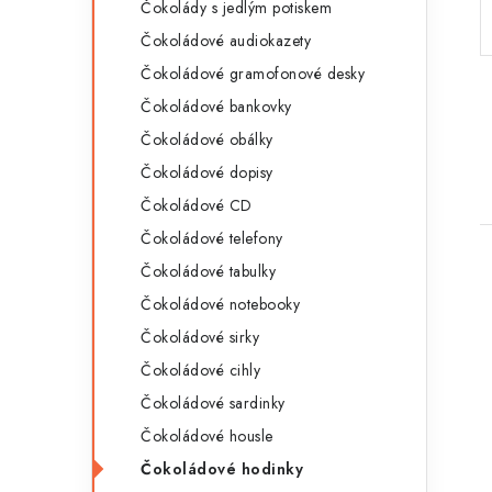
Čokolády s jedlým potiskem
a
r
Čokoládové audiokazety
n
i
Čokoládové gramofonové desky
e
n
Čokoládové bankovky
í
Čokoládové obálky
Čokoládové dopisy
p
Čokoládové CD
a
Čokoládové telefony
n
Čokoládové tabulky
e
Čokoládové notebooky
Čokoládové sirky
l
Čokoládové cihly
i
Čokoládové sardinky
Čokoládové housle
Čokoládové hodinky