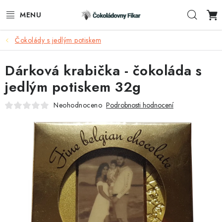
Přejít
Hleda
na
obsah
Čokolády s jedlým potiskem
ESHOP
Dárková krabička - čokoláda s
REKLAMNÍ VÝROBKY
jedlým potiskem 32g
O NÁS
Neohodnoceno
Podrobnosti hodnocení
BLOG
AKTUALITY
KONTAKTY
FUNKČNÍ ČOKOLÁDA