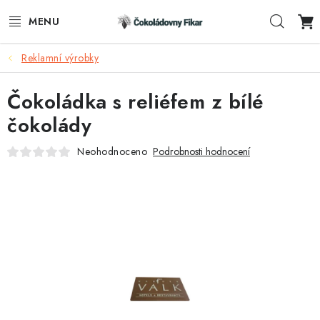
Přejít
Hleda
na
obsah
Reklamní výrobky
ESHOP
Čokoládka s reliéfem z bílé
REKLAMNÍ VÝROBKY
čokolády
O NÁS
Neohodnoceno
Podrobnosti hodnocení
BLOG
AKTUALITY
KONTAKTY
FUNKČNÍ ČOKOLÁDA