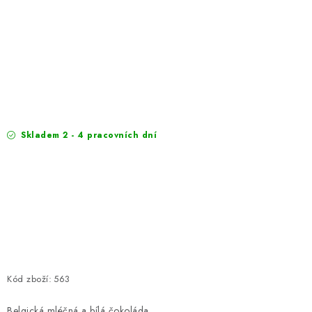
EXKURZE
Jak nakupovat
Obchodní podmínky
Reklamace
Podmínky ochrany osobních údajů
Skladem 2 - 4 pracovních dní
Kód zboží:
563
Belgická mléčná a bílá čokoláda