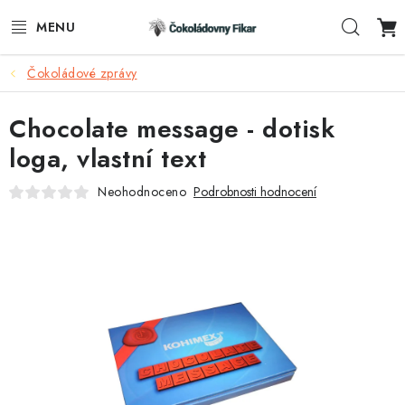
Přejít
Hleda
na
obsah
Čokoládové zprávy
ESHOP
Chocolate message - dotisk
REKLAMNÍ VÝROBKY
loga, vlastní text
O NÁS
Neohodnoceno
Podrobnosti hodnocení
BLOG
AKTUALITY
KONTAKTY
FUNKČNÍ ČOKOLÁDA