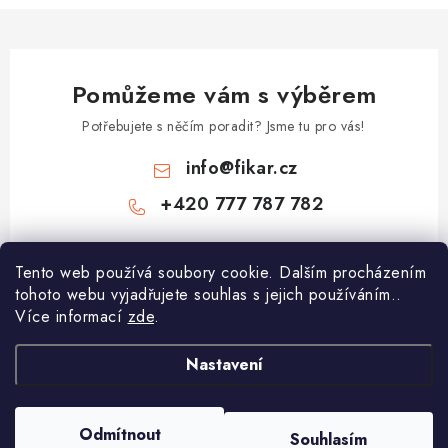
Pomůžeme vám s výběrem
Potřebujete s něčím poradit? Jsme tu pro vás!
info
@
fikar.cz
+420 777 787 782
Tento web používá soubory cookie. Dalším procházením
tohoto webu vyjadřujete souhlas s jejich používáním..
Více informací
zde
.
Nastavení
Z
á
p
Odmítnout
Souhlasím
Copyright 2026
Čokoládovny Fikar
. Všechna práva vyhrazena.