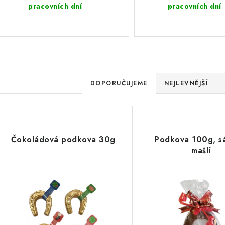
pracovních dní
pracovních dní
Ř
DOPORUČUJEME
NEJLEVNĚJŠÍ
a
V
z
ý
e
Čokoládová podkova 30g
Podkova 100g, s
p
mašlí
n
í
s
p
p
r