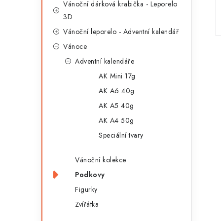
Vánoční dárková krabička - Leporelo
a
r
3D
n
i
Vánoční leporelo - Adventní kalendář
e
n
Vánoce
Adventní kalendáře
í
AK Mini 17g
p
AK A6 40g
a
AK A5 40g
n
AK A4 50g
Speciální tvary
e
l
Vánoční kolekce
i
Podkovy
Figurky
Zvířátka