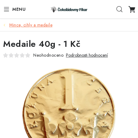
Přejít
Hleda
na
obsah
Mince, cihly a medaile
ESHOP
Medaile 40g - 1 Kč
REKLAMNÍ VÝROBKY
Neohodnoceno
Podrobnosti hodnocení
O NÁS
BLOG
AKTUALITY
KONTAKTY
FUNKČNÍ ČOKOLÁDA