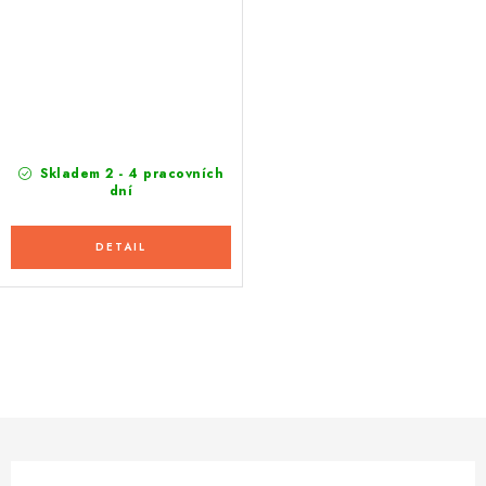
Skladem 2 - 4 pracovních
dní
O
v
l
á
d