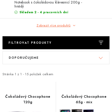
EXKURZE
Notebook s čokoládovou klávesnicí 200g -
hnědý
Skladem 2 - 4 pracovních dní
Jak nakupovat
Obchodní podmínky
Reklamace
Podmínky ochrany osobních údajů
Zobrazit více produktů
FILTROVAT PRODUKTY
V
Ř
DOPORUČUJEME
ý
a
p
z
i
e
Stránka
1
z
1
-
15
položek celkem
s
n
p
í
r
p
Čokoládový Chocophone
Čokoládový Chocophone
o
r
120g
65g - mix
d
o