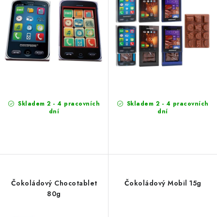
u
d
k
u
t
k
ů
t
ů
Skladem 2 - 4 pracovních
Skladem 2 - 4 pracovních
dní
dní
Čokoládový Chocotablet
Čokoládový Mobil 15g
80g