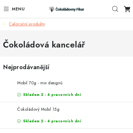
Přejít
Hleda
na
obsah
Celoroční produkty
ESHOP
REKLAMNÍ VÝROBKY
Čokoládová kancelář
O NÁS
Nejprodávanější
BLOG
Mobil 70g - mix designů
AKTUALITY
Skladem 2 - 4 pracovních dní
KONTAKTY
Čokoládový Mobil 15g
FUNKČNÍ ČOKOLÁDA
Skladem 2 - 4 pracovních dní