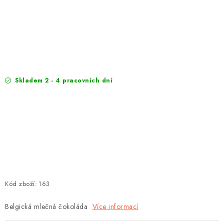
EXKURZE
Jak nakupovat
Obchodní podmínky
Reklamace
Podmínky ochrany osobních údajů
Skladem 2 - 4 pracovních dní
Kód zboží:
163
Belgická mlečná čokoláda
Více informací