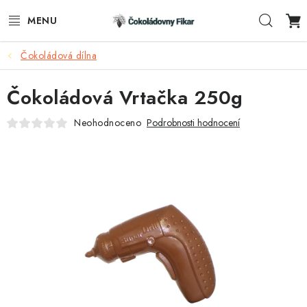
Přejít
Hleda
na
obsah
Čokoládová dílna
ESHOP
Čokoládová Vrtačka 250g
REKLAMNÍ VÝROBKY
Neohodnoceno
Podrobnosti hodnocení
O NÁS
BLOG
AKTUALITY
KONTAKTY
FUNKČNÍ ČOKOLÁDA