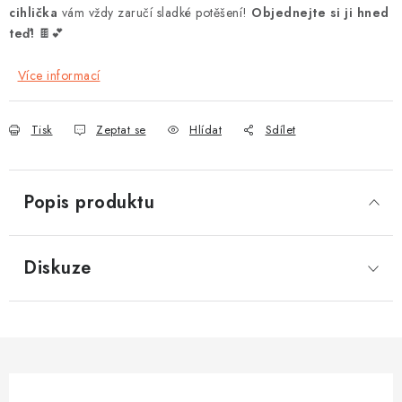
cihlička
vám vždy zaručí sladké potěšení!
Objednejte si ji hned
teď!
🍫💕
Více informací
Tisk
Zeptat se
Hlídat
Sdílet
Popis produktu
Diskuze