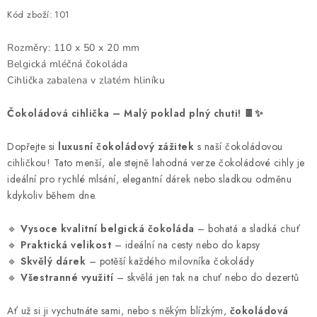
Kód zboží:
101
Rozměry: 110 x 50 x 20 mm
Belgická mléčná čokoláda
Cihlička zabalena v zlatém hliníku
Čokoládová cihlička – Malý poklad plný chuti! 🍫✨
Dopřejte si
luxusní čokoládový zážitek
s naší čokoládovou
cihličkou! Tato menší, ale stejně lahodná verze čokoládové cihly je
ideální pro rychlé mlsání, elegantní dárek nebo sladkou odměnu
kdykoliv během dne.
🔹
Vysoce kvalitní belgická čokoláda
– bohatá a sladká chuť
🔹
Praktická velikost
– ideální na cesty nebo do kapsy
🔹
Skvělý dárek
– potěší každého milovníka čokolády
🔹
Všestranné využití
– skvělá jen tak na chuť nebo do dezertů
Ať už si ji vychutnáte sami, nebo s někým blízkým,
čokoládová