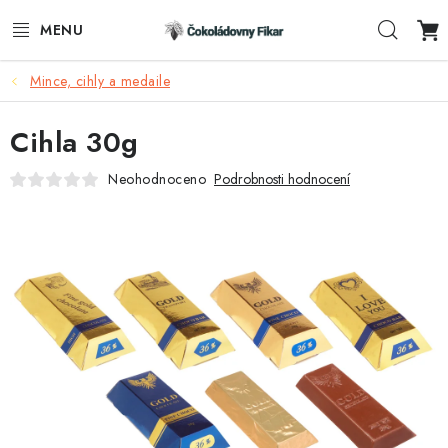
Přejít
Hleda
na
obsah
Mince, cihly a medaile
ESHOP
Cihla 30g
REKLAMNÍ VÝROBKY
Neohodnoceno
Podrobnosti hodnocení
O NÁS
BLOG
AKTUALITY
KONTAKTY
FUNKČNÍ ČOKOLÁDA