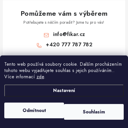
Pomůžeme vám s výběrem
Potřebujete s něčím poradit? Jsme tu pro vás!
info
@
fikar.cz
+420 777 787 782
Tento web používá soubory cookie. Dalším procházením
tohoto webu vyjadřujete souhlas s jejich používáním..
Více informací
zde
.
Nastavení
Z
á
p
Odmítnout
Souhlasím
Copyright 2026
Čokoládovny Fikar
. Všechna práva vyhrazena.
a
Vytvořil Shoptet