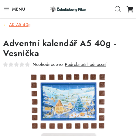
Přejít
Hleda
na
obsah
AK A5 40g
ESHOP
Adventní kalendář A5 40g -
REKLAMNÍ VÝROBKY
Vesnička
O NÁS
Neohodnoceno
Podrobnosti hodnocení
BLOG
AKTUALITY
KONTAKTY
FUNKČNÍ ČOKOLÁDA