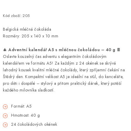
Kód zboží:
205
Belgická mléčná čokoláda
Rozměry: 205 x 140 x 10 mm
🎄
Adventní kalendář A5 s mléčnou čokoládou – 40 g
🍫
Oslavte kouzelný čas adventu s elegantním čokoládovým
kalendářem ve formátu A5! Za každým z 24 okének se skrývá
lahodný kousek kvalitní mléčné čokolády, který zpříjemní čekání na
Štědrý den. Kompaktní velikost A5 je ideální na stůl, do kanceláře,
pro děti i dospělé – stylový a přitom praktický dárek, který potěší
každého milovníka sladkostí.
Formát: A5
Hmotnost: 40 g
24 čokoládových okének