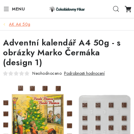
Přejít
Hleda
na
obsah
AK A4 50g
ESHOP
Adventní kalendář A4 50g - s
REKLAMNÍ VÝROBKY
obrázky Marko Čermáka
O NÁS
(design 1)
BLOG
Neohodnoceno
Podrobnosti hodnocení
AKTUALITY
KONTAKTY
FUNKČNÍ ČOKOLÁDA