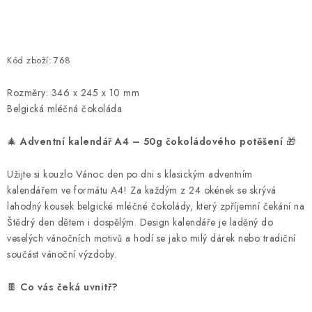
Kód zboží:
768
Rozměry: 346 x 245 x 10 mm
Belgická mléčná čokoláda
🎄
Adventní kalendář A4 – 50g čokoládového potěšení
🎁
Užijte si kouzlo Vánoc den po dni s klasickým adventním
kalendářem ve formátu A4! Za každým z 24 okének se skrývá
lahodný kousek belgické mléčné čokolády, který zpříjemní čekání na
Štědrý den dětem i dospělým. Design kalendáře je laděný do
veselých vánočních motivů a hodí se jako milý dárek nebo tradiční
součást vánoční výzdoby.
🍫
Co vás čeká uvnitř?