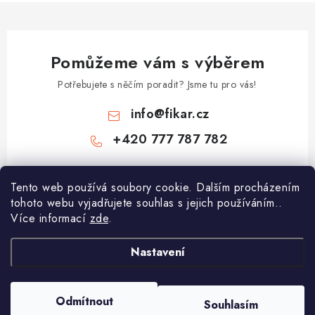
Pomůžeme vám s výběrem
Potřebujete s něčím poradit? Jsme tu pro vás!
info
@
fikar.cz
+420 777 787 782
Tento web používá soubory cookie. Dalším procházením
tohoto webu vyjadřujete souhlas s jejich používáním..
Více informací
zde
.
Nastavení
Z
á
p
Odmítnout
Souhlasím
Copyright 2026
Čokoládovny Fikar
. Všechna práva vyhrazena.