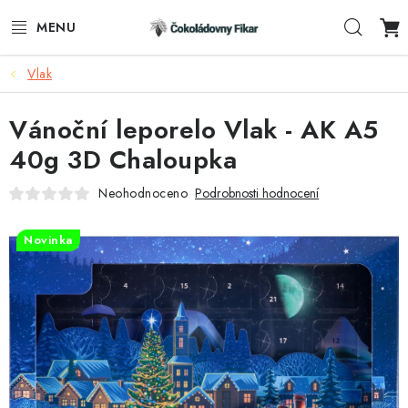
Přejít
Hleda
na
obsah
Vlak
ESHOP
Vánoční leporelo Vlak - AK A5
REKLAMNÍ VÝROBKY
40g 3D Chaloupka
O NÁS
Neohodnoceno
Podrobnosti hodnocení
BLOG
Novinka
AKTUALITY
KONTAKTY
FUNKČNÍ ČOKOLÁDA