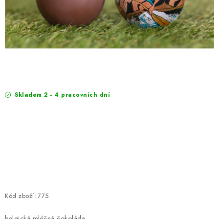
EXKURZE
Jak nakupovat
Obchodní podmínky
Reklamace
Podmínky ochrany osobních údajů
Skladem 2 - 4 pracovních dní
Kód zboží:
775
belgická mléčná čokoláda