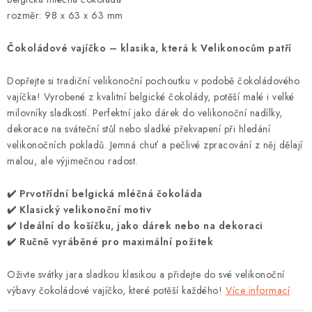
rozměr: 98 x 63 x 63 mm
Čokoládové vajíčko – klasika, která k Velikonocům patří
Dopřejte si tradiční velikonoční pochoutku v podobě čokoládového
vajíčka! Vyrobené z kvalitní belgické čokolády, potěší malé i velké
milovníky sladkostí. Perfektní jako dárek do velikonoční nadílky,
dekorace na sváteční stůl nebo sladké překvapení při hledání
velikonočních pokladů. Jemná chuť a pečlivé zpracování z něj dělají
malou, ale výjimečnou radost.
✔️ Prvotřídní belgická mléčná čokoláda
✔️ Klasický velikonoční motiv
✔️ Ideální do košíčku, jako dárek nebo na dekoraci
✔️ Ručně vyráběné pro maximální požitek
Oživte svátky jara sladkou klasikou a přidejte do své velikonoční
výbavy čokoládové vajíčko, které potěší každého!
Více informací