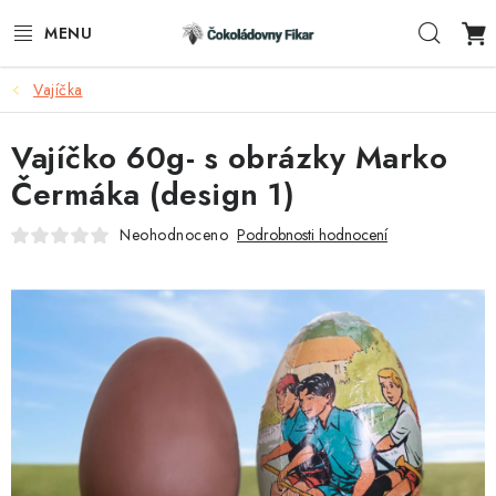
Přejít
Hleda
na
obsah
Vajíčka
ESHOP
Vajíčko 60g- s obrázky Marko
REKLAMNÍ VÝROBKY
Čermáka (design 1)
O NÁS
Neohodnoceno
Podrobnosti hodnocení
BLOG
AKTUALITY
KONTAKTY
FUNKČNÍ ČOKOLÁDA