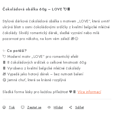
Čokoládová obálka 60g – LOVE 💘🍫
Stylová dárková čokoládová obálka s motivem „LOVE“, která uvnitř
ukrývá blistr s osmi čokoládovými srdíčky z kvalitní belgické mléčné
čokolády. Skvělý romantický dárek, sladké vyznání nebo milá
pozornost pro někoho, na kom vám záleží 🎁😊
✨
Co potěší?
💘 Moderní motiv „LOVE“ pro romantický efekt
🍫 8 čokoládových srdíček o celkové hmotnosti 60g
🍫 Vyrobeno z kvalitní belgické mléčné čokolády
🎁 Vypadá jako hotový dárek – bez nutnosti balení
😋 Jemná chuť, která se krásně rozplývá
Sladká forma lásky pro každou příležitost 💖🍫
Více informací
Tisk
Zeptat se
Hlídat
Sdílet