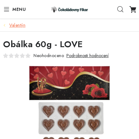
Přejít
Hleda
na
obsah
Valentýn
ESHOP
Obálka 60g - LOVE
REKLAMNÍ VÝROBKY
Neohodnoceno
Podrobnosti hodnocení
O NÁS
BLOG
AKTUALITY
KONTAKTY
FUNKČNÍ ČOKOLÁDA