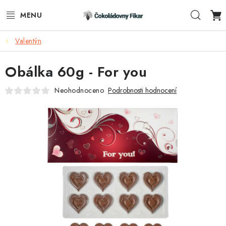
Přejít
Hleda
na
obsah
Valentýn
ESHOP
Obálka 60g - For you
REKLAMNÍ VÝROBKY
Neohodnoceno
Podrobnosti hodnocení
O NÁS
BLOG
AKTUALITY
KONTAKTY
FUNKČNÍ ČOKOLÁDA