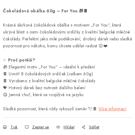
Čokoládová obálka 60g – For You 🎁🍫
Krásná dárková čokoládová obálka s motivem „For You“, která
ukrývá blistr s osmi čokoládovými srdíčky z kvalitní belgické mléčné
čokolády. Perfektní jako milé poděkování, drobný dárek nebo sladká
pozornost pro někoho, komu chcete udělat radost 😊❤️
✨
Proč potěší?
🎁 Elegantní motiv „For You“ – ideální k předání
🍫 Uvnitř 8 čokoládových srdíček (celkem 60g)
🍫 Vyrobeno z kvalitní belgické mléčné čokolády
💝 Hotový dárek bez nutnosti dalšího balení
😋 Jemná chuť, která se rozplývá na jazyku
Sladká pozornost, která vždy vykouzlí úsměv 💘🍫
Více informací
Tisk
Zeptat se
Hlídat
Sdílet