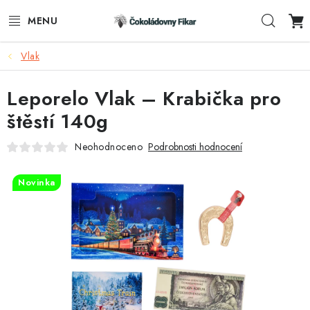
Přejít
Hleda
na
obsah
Vlak
ESHOP
Leporelo Vlak – Krabička pro
REKLAMNÍ VÝROBKY
štěstí 140g
O NÁS
Neohodnoceno
Podrobnosti hodnocení
BLOG
Novinka
AKTUALITY
KONTAKTY
FUNKČNÍ ČOKOLÁDA