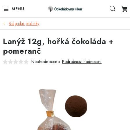
Přejít
Hleda
na
obsah
Belgické pralinky
ESHOP
Lanýž 12g, hořká čokoláda +
REKLAMNÍ VÝROBKY
pomeranč
O NÁS
Neohodnoceno
Podrobnosti hodnocení
BLOG
AKTUALITY
KONTAKTY
FUNKČNÍ ČOKOLÁDA