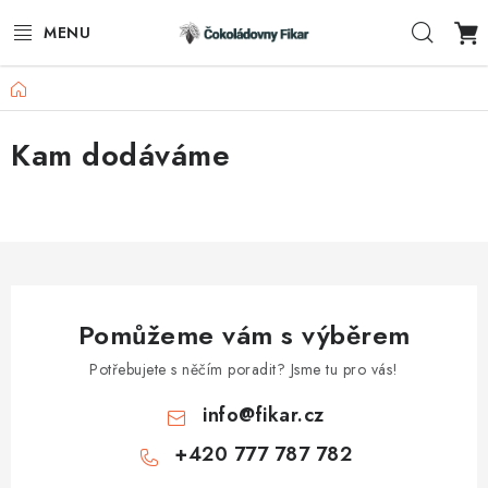
Přejít
Hleda
na
obsah
Domů
ESHOP
Kam dodáváme
REKLAMNÍ VÝROBKY
O NÁS
BLOG
AKTUALITY
Pomůžeme vám s výběrem
Potřebujete s něčím poradit? Jsme tu pro vás!
KONTAKTY
info
@
fikar.cz
FUNKČNÍ ČOKOLÁDA
+420 777 787 782