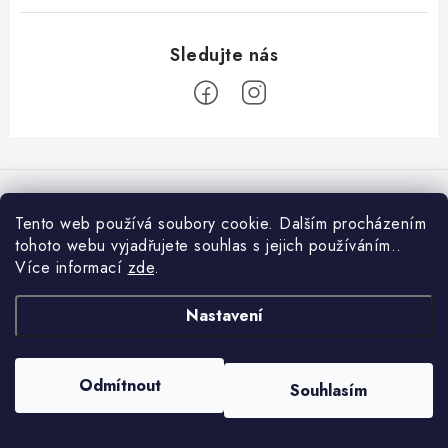
EXKURZE
Jak nakupovat
Obchodní podmínky
Reklamace
Podmínky ochrany osobních údajů
Z
á
p
Copyright 2026
Čokoládovny Fikar
. Všechna práva vyhrazena.
Tento web používá soubory cookie. Dalším procházením
a
Vytvořil Shoptet
tohoto webu vyjadřujete souhlas s jejich používáním..
t
Více informací
zde
.
í
Nastavení
Odmítnout
Souhlasím