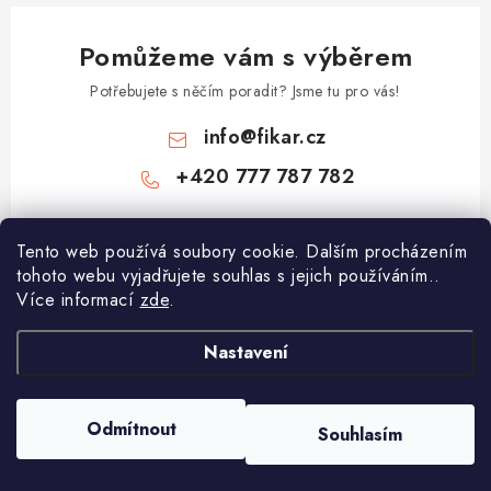
Pomůžeme vám s výběrem
Potřebujete s něčím poradit? Jsme tu pro vás!
info
@
fikar.cz
+420 777 787 782
Tento web používá soubory cookie. Dalším procházením
tohoto webu vyjadřujete souhlas s jejich používáním..
Více informací
zde
.
Nastavení
Z
á
p
Odmítnout
Souhlasím
Copyright 2026
Čokoládovny Fikar
. Všechna práva vyhrazena.
a
Vytvořil Shoptet