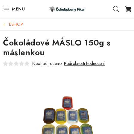
Přejít
Hleda
na
obsah
ESHOP
ESHOP
Čokoládové MÁSLO 150g s
REKLAMNÍ VÝROBKY
máslenkou
O NÁS
Neohodnoceno
Podrobnosti hodnocení
BLOG
AKTUALITY
KONTAKTY
FUNKČNÍ ČOKOLÁDA