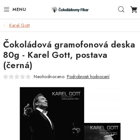
Přejít
Hleda
na
obsah
Karel Gott
ESHOP
Čokoládová gramofonová deska
REKLAMNÍ VÝROBKY
80g - Karel Gott, postava
O NÁS
(černá)
BLOG
Neohodnoceno
Podrobnosti hodnocení
AKTUALITY
KONTAKTY
FUNKČNÍ ČOKOLÁDA