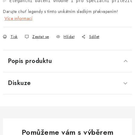
✅ Elegantní balení vhodné i pro speciální příležito
Darujte chuť legendy s tímto unikátním sladkým překvapením!
Více informací
Tisk
Zeptat se
Hlídat
Sdílet
Popis produktu
Diskuze
Pomůžeme vám s výběrem