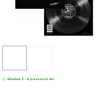
EXKURZE
Jak nakupovat
Obchodní podmínky
Reklamace
Podmínky ochrany osobních údajů
Skladem 2 - 4 pracovních dní