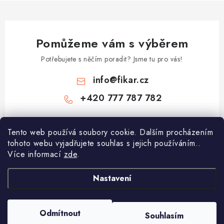
Pomůžeme vám s výběrem
Potřebujete s něčím poradit? Jsme tu pro vás!
info
@
fikar.cz
+420 777 787 782
Tento web používá soubory cookie. Dalším procházením
tohoto webu vyjadřujete souhlas s jejich používáním..
Více informací
zde
.
Nastavení
Z
á
p
Odmítnout
Souhlasím
Copyright 2026
Čokoládovny Fikar
. Všechna práva vyhrazena.