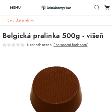
Přejít
Hleda
na
obsah
Belgické pralinky
ESHOP
Belgická pralinka 500g - višeň
REKLAMNÍ VÝROBKY
Neohodnoceno
Podrobnosti hodnocení
O NÁS
BLOG
AKTUALITY
KONTAKTY
FUNKČNÍ ČOKOLÁDA