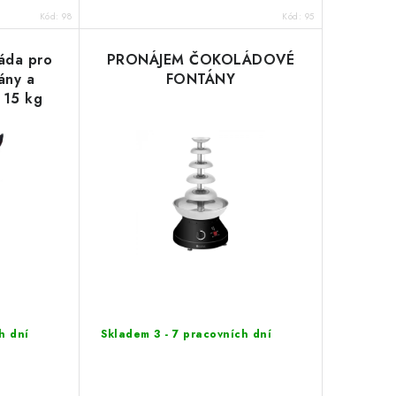
Kód:
98
Kód:
95
láda pro
PRONÁJEM ČOKOLÁDOVÉ
ány a
FONTÁNY
 15 kg
h dní
Skladem 3 - 7 pracovních dní