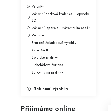
g
r
Valentýn
o
Vánoční dárková krabička - Leporelo
a
r
3D
n
i
Vánoční leporelo - Adventní kalendář
e
n
Vánoce
Erotické čokoládové výrobky
í
Karel Gott
p
Belgické pralinky
a
Čokoládová fontána
n
Suroviny na pralinky
e
Reklamní výrobky
l
Přijímáme online