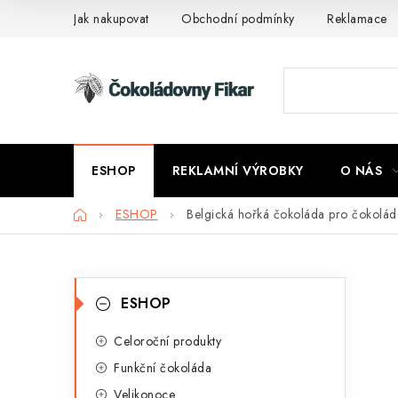
Přejít
Jak nakupovat
Obchodní podmínky
Reklamace
na
obsah
ESHOP
REKLAMNÍ VÝROBKY
O NÁS
Domů
ESHOP
Belgická hořká čokoláda pro čokolád
P
K
Přeskočit
ESHOP
kategorie
a
o
t
Celoroční produkty
s
Funkční čokoláda
e
t
Velikonoce