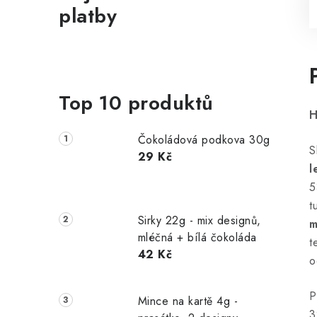
platby
Top 10 produktů
H
Čokoládová podkova 30g
S
29 Kč
l
5
t
Sirky 22g - mix designů,
m
mléčná + bílá čokoláda
t
42 Kč
o
P
Mince na kartě 4g -
3