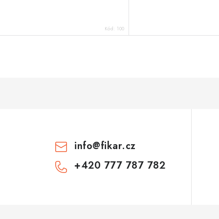
Kód:
100
info
@
fikar.cz
+420 777 787 782