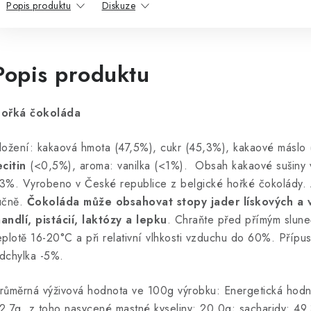
Popis produktu
Diskuze
Popis produktu
ořká čokoláda
ložení: kakaová hmota (47,5%), cukr (45,3%), kakaové máslo
ecitin
(<0,5%), aroma: vanilka (<1%). Obsah kakaové sušiny 
3%. Vyrobeno v České republice z belgické hořké čokolády. 
učně.
Čokoláda
může obsahovat stopy jader lískových a v
andlí, pistácií, laktózy a lepku
. Chraňte před přímým slune
eplotě 16-20°C a při relativní vlhkosti vzduchu do 60%. Přípu
dchylka -5%.
růměrná výživová hodnota ve 100g výrobku
: Energetická hodn
2,7g, z toho nasycené mastné kyseliny: 20,0g; sacharidy: 49,