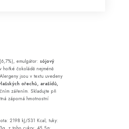
 (6,7%), emulgátor:
sójový
v hořké čokoládě nejméně
Alergeny jsou v textu uvedeny
lašských ořechů, arašídů,
čním zářením. Skladujte při
stná záporná hmotnostní
ota: 2198 kJ/531 Kcal; tuky:
3g, z toho cukry: 45,5g;