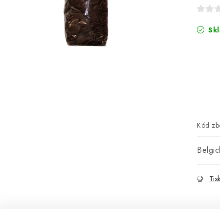
Skl
Kód zbo
Belgi
Tis