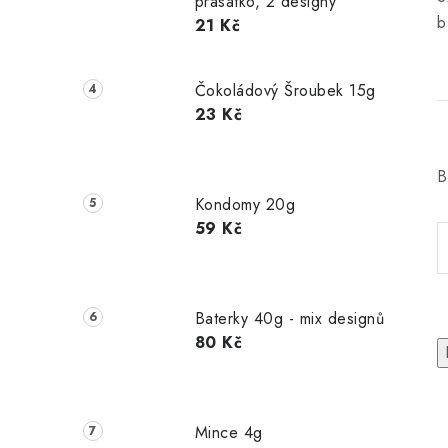
prasátko, 2 designy
b
21 Kč
Čokoládový Šroubek 15g
23 Kč
B
Kondomy 20g
59 Kč
Baterky 40g - mix designů
80 Kč
Mince 4g