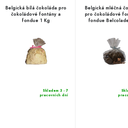
Belgická bílá čokoláda pro
Belgická mléčná č
čokoládové fontány a
pro čokoládové fo
fondue 1 Kg
fondue Belcolad
Skladem 3 - 7
Skl
pracovních dní
prac