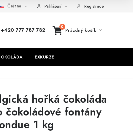
Čeština
Přihlášení
Registrace
+420 777 787 782
Prázdný košík
NÁKUPNÍ
KOŠÍK
ČOKOLÁDA
EXKURZE
lgická hořká čokoláda
o čokoládové fontány
fondue 1 kg