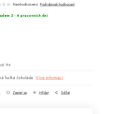
Neohodnoceno
Podrobnosti hodnocení
adem 2 - 4 pracovních dní
ží:
96
cká hořká čokoláda
Více informací
k
Zeptat se
Hlídat
Sdílet