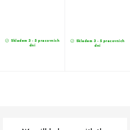
Skladem 3 - 5 pracovních
Skladem 3 - 5 pracovních
dní
dní
L
i
s
t
i
n