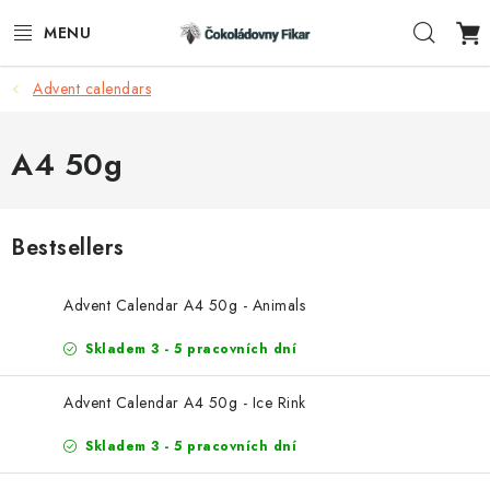
Skip
Sear
to
content
Advent calendars
E-SHOP
PROMOTIONAL PRODUCTS
A4 50g
INFORMACE
Bestsellers
BLOG
Advent Calendar A4 50g - Animals
AKTUALITY
Skladem 3 - 5 pracovních dní
CONTACTS
Advent Calendar A4 50g - Ice Rink
FUNKČNÍ ČOKOLÁDA
Skladem 3 - 5 pracovních dní