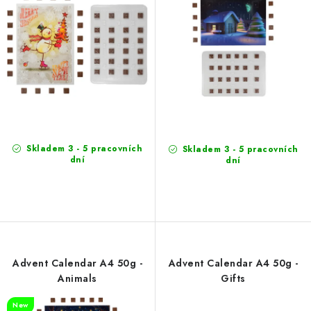
d
r
u
t
c
i
t
n
s
g
Skladem 3 - 5 pracovních
Skladem 3 - 5 pracovních
dní
dní
Advent Calendar A4 50g -
Advent Calendar A4 50g -
Animals
Gifts
New