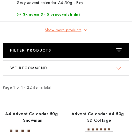
EXKURZE
Sexy advent calendar A4 50g - Boy
Skladem 3 - 5 pracovních dní
Jak nakupovat
Terms and Conditions
Reklamace
Terms of personal data protection
Show more products
FILTER PRODUCTS
L
P
WE RECOMMEND
i
r
s
o
t
d
Page
1
of
1
-
22
items total
o
u
f
c
p
t
A4 Advent Calendar 50g -
Advent Calendar A4 50g -
r
s
Snowman
3D Cottage
o
o