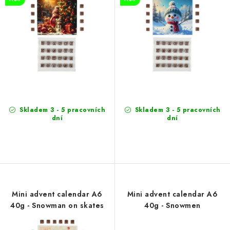
d
r
u
t
c
i
t
n
s
g
Skladem 3 - 5 pracovních
Skladem 3 - 5 pracovních
dní
dní
Mini advent calendar A6
Mini advent calendar A6
40g - Snowman on skates
40g - Snowmen