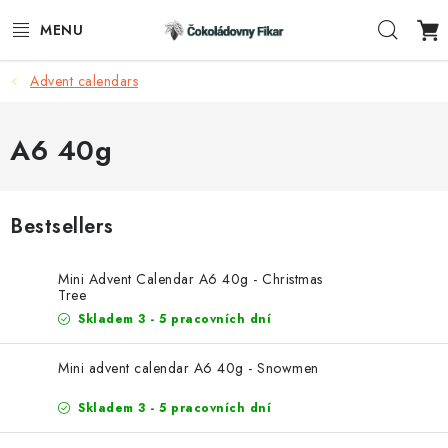
Skip
Sear
to
content
Advent calendars
E-SHOP
PROMOTIONAL PRODUCTS
A6 40g
INFORMACE
Bestsellers
BLOG
Mini Advent Calendar A6 40g - Christmas
AKTUALITY
Tree
Skladem 3 - 5 pracovních dní
CONTACTS
Mini advent calendar A6 40g - Snowmen
FUNKČNÍ ČOKOLÁDA
Skladem 3 - 5 pracovních dní