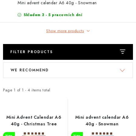
EXKURZE
Mini advent calendar A6 40g - Snowman
Skladem 3 - 5 pracovních dní
Jak nakupovat
Terms and Conditions
Reklamace
Terms of personal data protection
Show more products
FILTER PRODUCTS
L
P
WE RECOMMEND
i
r
s
o
t
d
Page
1
of
1
-
4
items total
o
u
f
c
p
t
Mini Advent Calendar A6
Mini advent calendar A6
r
s
40g - Christmas Tree
40g - Snowman
o
o
New
New