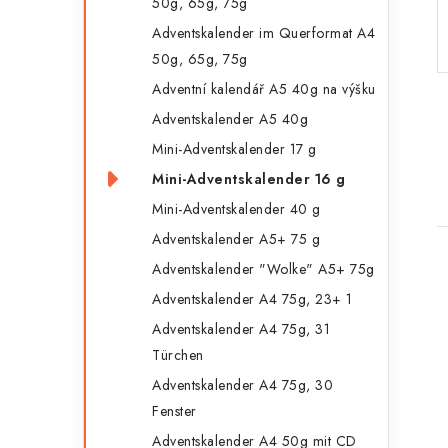
50g, 65g, 75g
n
r
Adventskalender im Querformat A4
l
i
50g, 65g, 75g
e
e
Adventní kalendář A5 40g na výšku
n
Adventskalender A5 40g
i
Mini-Adventskalender 17 g
s
Mini-Adventskalender 16 g
t
Mini-Adventskalender 40 g
e
Adventskalender A5+ 75 g
Adventskalender "Wolke" A5+ 75g
i
Adventskalender A4 75g, 23+ 1
Adventskalender A4 75g, 31
Türchen
t
Adventskalender A4 75g, 30
Fenster
Adventskalender A4 50g mit CD