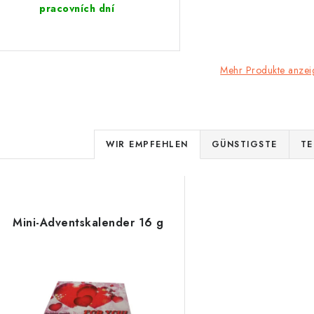
pracovních dní
Mehr Produkte anzei
P
WIR EMPFEHLEN
GÜNSTIGSTE
TE
r
L
o
d
Mini-Adventskalender 16 g
s
u
k
e
t