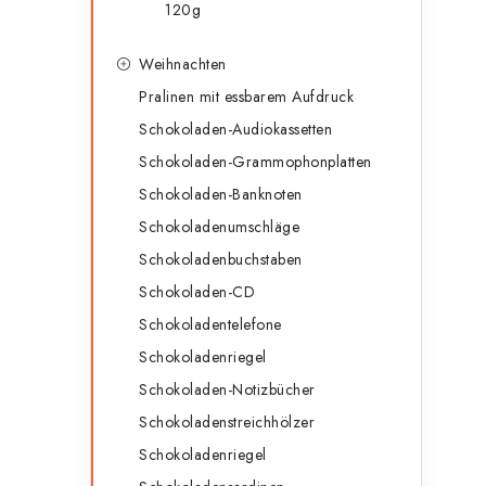
120g
Weihnachten
Pralinen mit essbarem Aufdruck
r
Schokoladen-Audiokassetten
Schokoladen-Grammophonplatten
l
Schokoladen-Banknoten
Schokoladenumschläge
Schokoladenbuchstaben
Schokoladen-CD
Schokoladentelefone
Schokoladenriegel
t
Schokoladen-Notizbücher
Schokoladenstreichhölzer
Schokoladenriegel