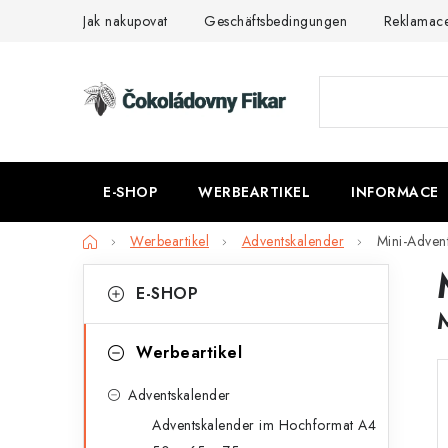
Zum
Jak nakupovat
Geschäftsbedingungen
Reklamac
Inhalt
springen
E-SHOP
WERBEARTIKEL
INFORMACE
Startseite
Werbeartikel
Adventskalender
Mini-Adven
S
K
Kategorien
E-SHOP
überspringen
a
e
t
i
Werbeartikel
e
t
Adventskalender
g
e
Adventskalender im Hochformat A4
o