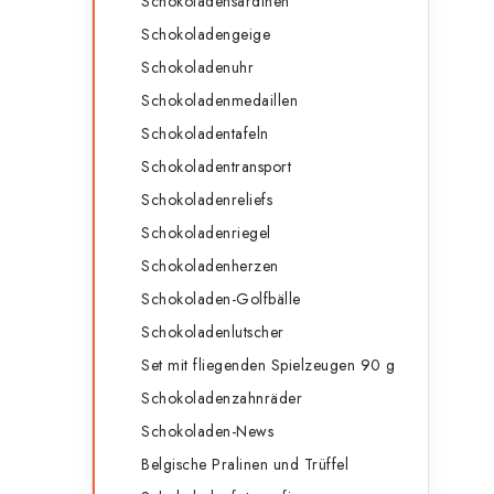
Schokoladensardinen
r
Schokoladengeige
Schokoladenuhr
i
Schokoladenmedaillen
Schokoladentafeln
Schokoladentransport
t
Schokoladenreliefs
Schokoladenriegel
Schokoladenherzen
Schokoladen-Golfbälle
Schokoladenlutscher
Set mit fliegenden Spielzeugen 90 g
Schokoladenzahnräder
Schokoladen-News
Belgische Pralinen und Trüffel