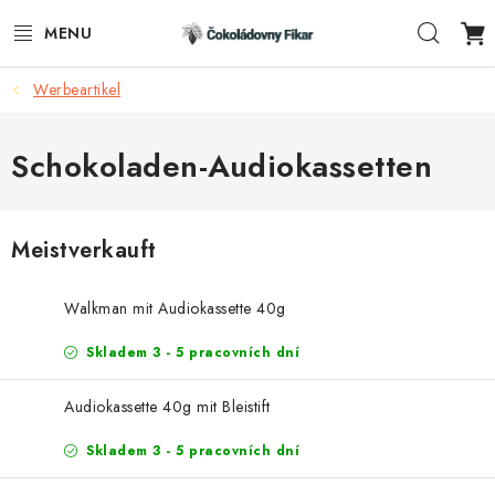
Zum
Such
Inhalt
springen
Werbeartikel
E-SHOP
WERBEARTIKEL
Schokoladen-Audiokassetten
INFORMACE
Meistverkauft
BLOG
Walkman mit Audiokassette 40g
AKTUALITY
Skladem 3 - 5 pracovních dní
KONTAKTE
Audiokassette 40g mit Bleistift
FUNKČNÍ ČOKOLÁDA
Skladem 3 - 5 pracovních dní