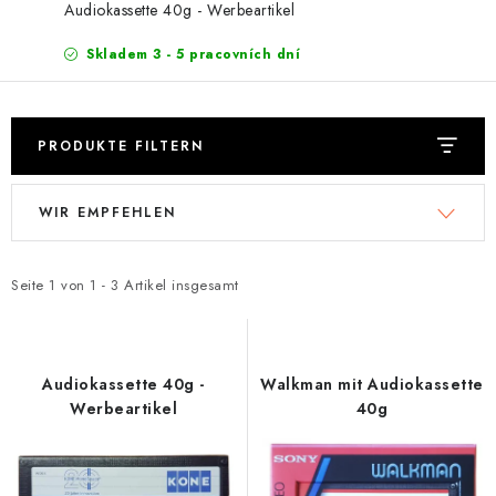
EXKURZE
Audiokassette 40g - Werbeartikel
Skladem 3 - 5 pracovních dní
Jak nakupovat
Geschäftsbedingungen
Reklamace
Bedingungen zum Schutz personenbezogener Daten
PRODUKTE FILTERN
L
P
WIR EMPFEHLEN
i
r
s
o
t
d
Seite
1
von
1
-
3
Artikel insgesamt
e
u
d
k
e
t
Audiokassette 40g -
Walkman mit Audiokassette
r
s
Werbeartikel
40g
P
o
r
r