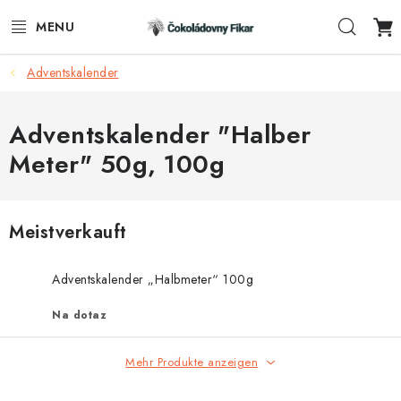
Zum
Such
Inhalt
springen
Adventskalender
E-SHOP
WERBEARTIKEL
Adventskalender "Halber
Meter" 50g, 100g
INFORMACE
BLOG
Meistverkauft
AKTUALITY
Adventskalender „Halbmeter“ 100g
KONTAKTE
Na dotaz
FUNKČNÍ ČOKOLÁDA
Mehr Produkte anzeigen