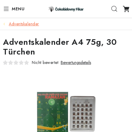
Zum
Such
Inhalt
springen
Adventskalender
E-SHOP
Adventskalender A4 75g, 30
WERBEARTIKEL
Türchen
INFORMACE
Nicht bewertet
Bewertungsdetails
BLOG
AKTUALITY
KONTAKTE
FUNKČNÍ ČOKOLÁDA