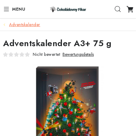
Zum
Such
Inhalt
springen
Adventskalender
E-SHOP
Adventskalender A3+ 75 g
WERBEARTIKEL
Nicht bewertet
Bewertungsdetails
INFORMACE
BLOG
AKTUALITY
KONTAKTE
FUNKČNÍ ČOKOLÁDA