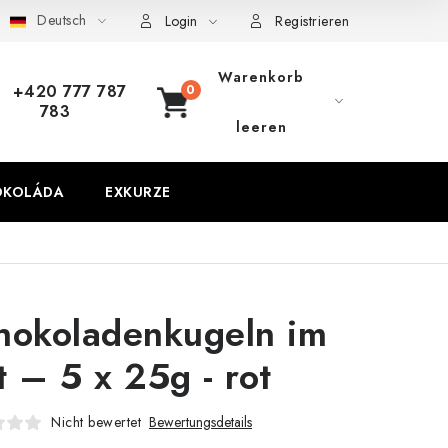
Deutsch
Login
Registrieren
Warenkorb
+420 777 787
783
WARENKORB
leeren
OKOLÁDA
EXKURZE
hokoladenkugeln im
t – 5 x 25g - rot
Nicht bewertet
Bewertungsdetails