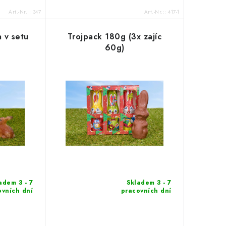
Art.-Nr.::
347
Art.-Nr.::
417-1
 v setu
Trojpack 180g (3x zajíc
60g)
adem 3 - 7
Skladem 3 - 7
ovních dní
pracovních dní