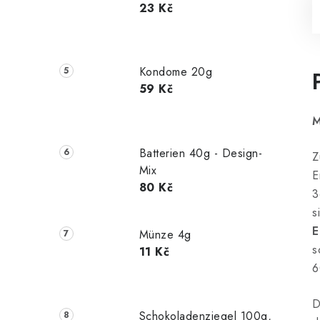
23 Kč
Kondome 20g
59 Kč
M
Batterien 40g - Design-
Z
Mix
E
80 Kč
3
s
E
Münze 4g
s
11 Kč
6
D
Schokoladenziegel 100g,