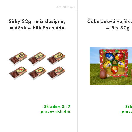
Art.-Nr.::
423
Sirky 22g - mix designů,
Čokoládová vajíčka
mléčná + bílá čokoláda
– 5 x 30g
Skladem 3 - 7
Skl
pracovních dní
prac