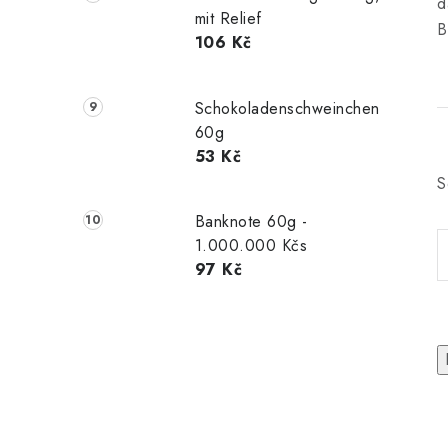
d
mit Relief
B
106 Kč
Schokoladenschweinchen
60g
53 Kč
S
Banknote 60g -
1.000.000 Kčs
97 Kč