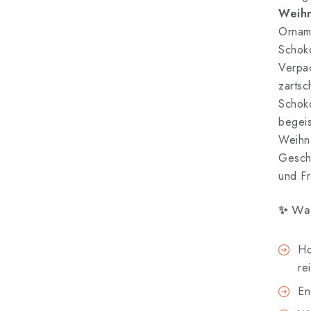
Weihn
Ornam
Schoko
Verpac
zartsc
Schoko
begeis
Weihna
Gesche
und F
✨
War
Ho
re
En