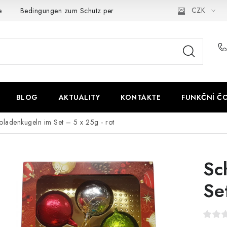
CZK
e
Bedingungen zum Schutz personenbezogener Daten
BLOG
AKTUALITY
KONTAKTE
FUNKČNÍ Č
ladenkugeln im Set – 5 x 25g - rot
Sc
Se