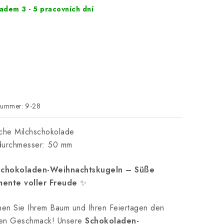
adem 3 - 5 pracovních dní
nummer:
9-28
che Milchschokolade
durchmesser: 50 mm
Schokoladen-Weihnachtskugeln – Süße
ente voller Freude
✨
hen Sie Ihrem Baum und Ihren Feiertagen den
igen Geschmack! Unsere
Schokoladen-