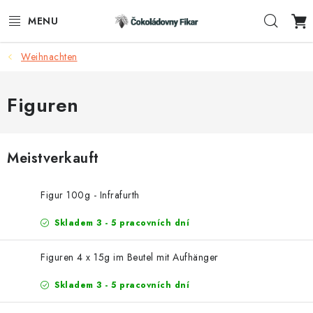
Zum
Such
Inhalt
springen
Weihnachten
E-SHOP
WERBEARTIKEL
Figuren
INFORMACE
Meistverkauft
BLOG
Figur 100g - Infrafurth
AKTUALITY
Skladem 3 - 5 pracovních dní
KONTAKTE
Figuren 4 x 15g im Beutel mit Aufhänger
FUNKČNÍ ČOKOLÁDA
Skladem 3 - 5 pracovních dní