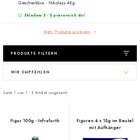
EXKURZE
Geschenkbox - Nikolaus 48g
Skladem 3 - 5 pracovních dní
Jak nakupovat
Geschäftsbedingungen
Reklamace
Bedingungen zum Schutz personenbezogener Daten
Mehr Produkte anzeigen
PRODUKTE FILTERN
L
P
WIR EMPFEHLEN
i
r
s
o
t
d
Seite
1
von
1
-
5
Artikel insgesamt
e
u
d
k
e
t
Figur 100g - Infrafurth
Figuren 4 x 15g im Beutel
r
s
mit Aufhänger
P
o