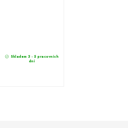
Skladem 3 - 5 pracovních
dní
S
t
e
u