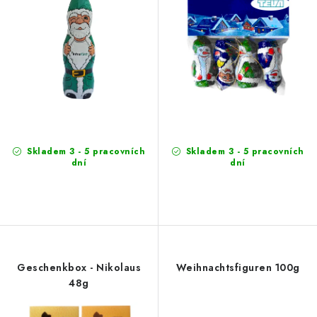
r
r
o
t
d
i
u
e
k
r
t
u
e
n
g
Skladem 3 - 5 pracovních
Skladem 3 - 5 pracovních
dní
dní
Geschenkbox - Nikolaus
Weihnachtsfiguren 100g
48g