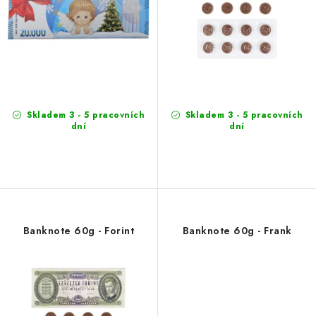
c
i
t
n
s
g
Skladem 3 - 5 pracovních
Skladem 3 - 5 pracovních
dní
dní
Banknote 60g - Forint
Banknote 60g - Frank