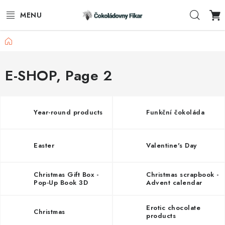
Skip
Sear
to
content
Home
E-SHOP
PROMOTIONAL PRODUCTS
E-SHOP
, Page 2
INFORMACE
Year-round products
Funkční čokoláda
BLOG
Easter
Valentine's Day
AKTUALITY
CONTACTS
Christmas Gift Box -
Christmas scrapbook -
Pop-Up Book 3D
Advent calendar
FUNKČNÍ ČOKOLÁDA
Erotic chocolate
Christmas
products