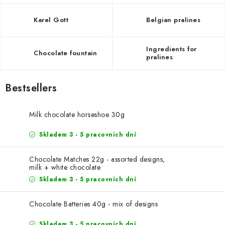
EXKURZE
Karel Gott
Belgian pralines
Jak nakupovat
Terms and Conditions
Reklamace
Terms of personal data protection
Ingredients for
Chocolate fountain
pralines
Bestsellers
Milk chocolate horseshoe 30g
Skladem 3 - 5 pracovních dní
Chocolate Matches 22g - assorted designs,
milk + white chocolate
Skladem 3 - 5 pracovních dní
Chocolate Batteries 40g - mix of designs
Skladem 3 - 5 pracovních dní