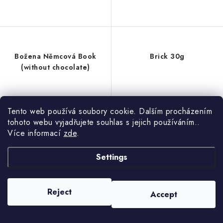
Božena Němcová Book
Brick 30g
(without chocolate)
Tento web používá soubory cookie. Dalším procházením
tohoto webu vyjadřujete souhlas s jejich používáním..
Více informací
zde
.
Settings
Reject
Accept
Skladem 3 - 5 pracovních
Skladem 3 - 5 pracovních
dní
dní