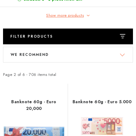
Show more products
FILTER PRODUCTS
L
P
WE RECOMMEND
i
r
s
o
t
d
Page
2
of
6
-
706
items total
o
u
f
c
p
t
Banknote 60g - Euro
Banknote 60g - Euro 5.000
r
s
20,000
o
o
d
r
u
t