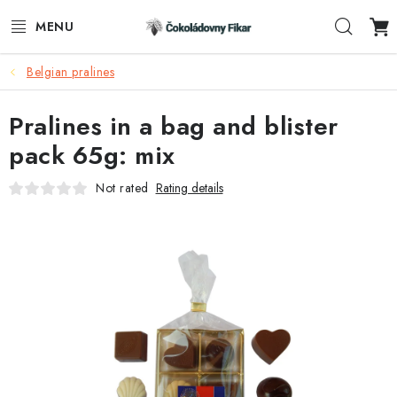
Skip
Sear
to
content
Belgian pralines
E-SHOP
Pralines in a bag and blister
PROMOTIONAL PRODUCTS
pack 65g: mix
INFORMACE
Not rated
Rating details
BLOG
AKTUALITY
CONTACTS
FUNKČNÍ ČOKOLÁDA