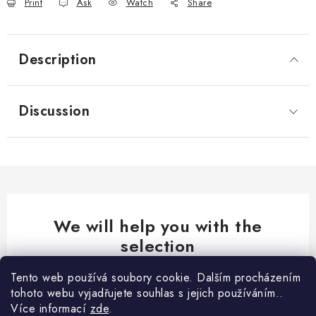
Print
Ask
Watch
Share
Description
Discussion
We will help you with the
selection
Do you need advice on something? We are here for you!
Tento web používá soubory cookie. Dalším procházením
tohoto webu vyjadřujete souhlas s jejich používáním..
export
@
fikar.cz
Více informací
zde
.