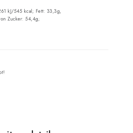
61 kJ/545 kcal; Fett: 33,3g,
von Zucker: 54,4g;
bt!