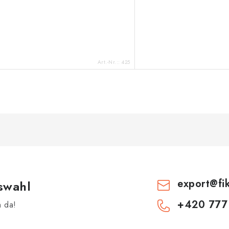
Art.-Nr.::
425
export
@
fi
swahl
+420 777
h da!