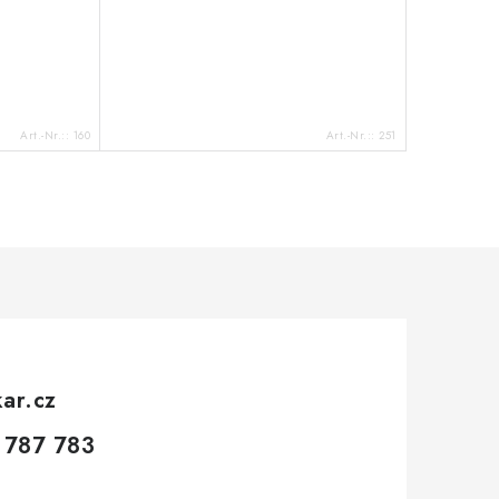
Art.-Nr.::
160
Art.-Nr.::
251
kar.cz
 787 783