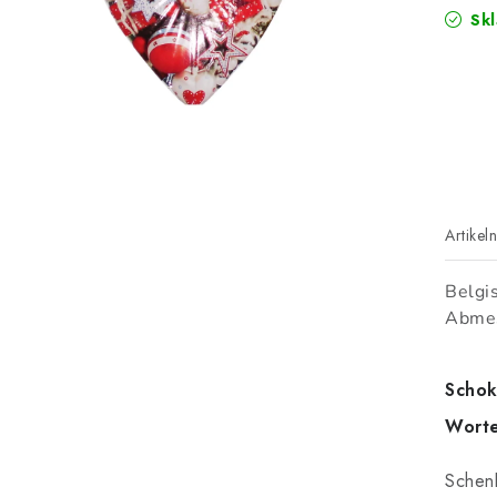
Skl
Artikel
Belgi
Abmes
Schok
Wort
Schen