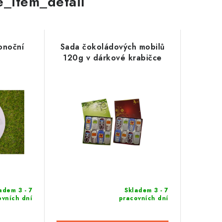
le_item_detail
konoční
Sada čokoládových mobilů
120g v dárkové krabičce
adem 3 - 7
Skladem 3 - 7
ovních dní
pracovních dní