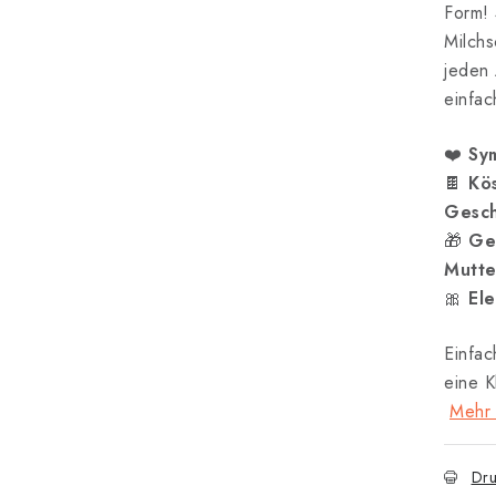
Form!
Milchs
jeden 
einfac
❤️
Sy
🍫
Kös
Gesc
🎁
Ge
Mutte
🎀
Ele
Einfac
eine K
Mehr 
Dru