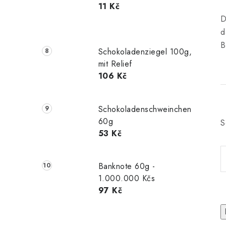
11 Kč
D
d
B
Schokoladenziegel 100g,
mit Relief
106 Kč
Schokoladenschweinchen
60g
S
53 Kč
Banknote 60g -
1.000.000 Kčs
97 Kč