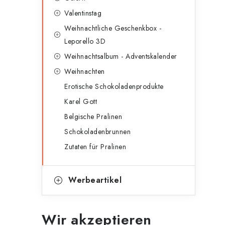
g
e
Valentinstag
o
Weihnachtliche Geschenkbox -
n
r
Leporello 3D
l
i
Weihnachtsalbum - Adventskalender
e
e
Weihnachten
n
Erotische Schokoladenprodukte
i
Karel Gott
s
Belgische Pralinen
t
Schokoladenbrunnen
e
Zutaten für Pralinen
Werbeartikel
Wir akzeptieren