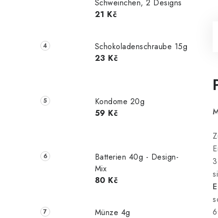
Schweinchen, 2 Designs
21 Kč
Schokoladenschraube 15g
23 Kč
Kondome 20g
M
59 Kč
Z
E
Batterien 40g - Design-
3
Mix
s
80 Kč
E
s
6
Münze 4g