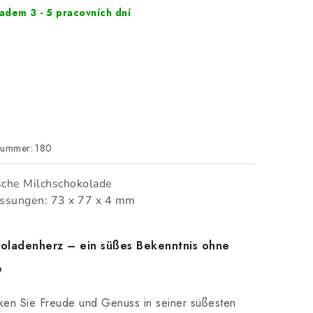
adem 3 - 5 pracovních dní
nummer:
180
sche Milchschokolade
sungen: 73 x 77 x 4 mm
oladenherz – ein süßes Bekenntnis ohne
e
ken Sie Freude und Genuss in seiner süßesten