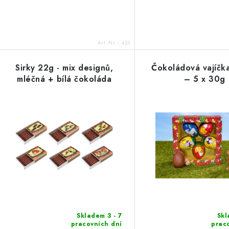
Art.-Nr.::
423
Sirky 22g - mix designů,
Čokoládová vajíčka
mléčná + bílá čokoláda
– 5 x 30g
Skladem 3 - 7
Skl
pracovních dní
prac