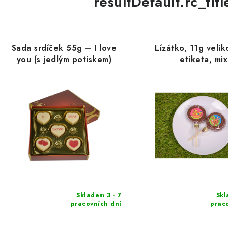
resultDefault.rc_tit
Sada srdíček 55g – I love
Lízátko, 11g veli
you (s jedlým potiskem)
etiketa, mix
Skladem 3 - 7
Skl
pracovních dní
prac