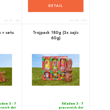
DETAIL
Art.-Nr.::
347
Art.-Nr.::
417-1
 v setu
Trojpack 180g (3x zajíc
60g)
adem 3 - 7
Skladem 3 - 7
ovních dní
pracovních dní