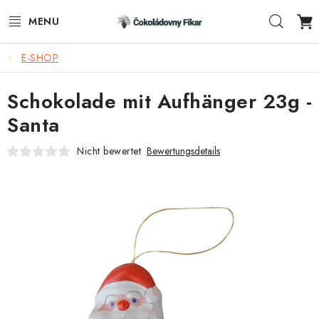
Zum
Such
Inhalt
springen
E-SHOP
E-SHOP
Schokolade mit Aufhänger 23g -
WERBEARTIKEL
Santa
INFORMACE
Nicht bewertet
Bewertungsdetails
BLOG
AKTUALITY
KONTAKTE
FUNKČNÍ ČOKOLÁDA