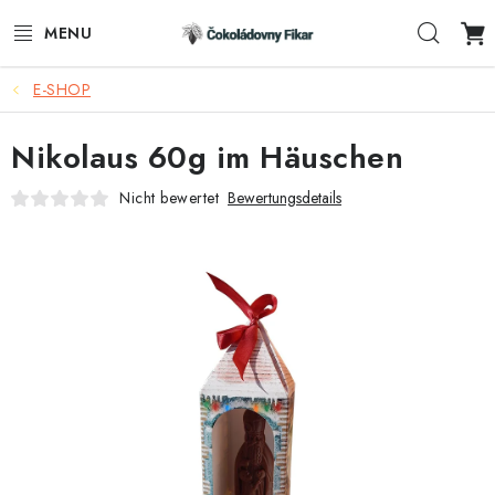
Zum
Such
Inhalt
springen
E-SHOP
E-SHOP
Nikolaus 60g im Häuschen
WERBEARTIKEL
Nicht bewertet
Bewertungsdetails
INFORMACE
BLOG
AKTUALITY
VERBINDUNG
FUNKČNÍ ČOKOLÁDA